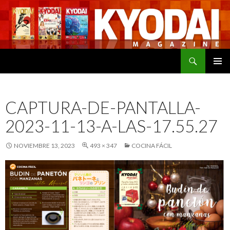
Buscar
SALTAR
MENÚ
AL
PRINCI
CONTENIDO
CAPTURA-DE-PANTALLA-
2023-11-13-A-LAS-17.55.27
NOVIEMBRE 13, 2023
493 × 347
COCINA FÁCIL