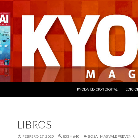
SALTAR AL CONTENIDO
KYODAI EDICION DIGITAL
EDICIO
LIBROS
FEBRERO 17, 2025
853 × 640
BOSAI, MÁS VALE PREVENIR