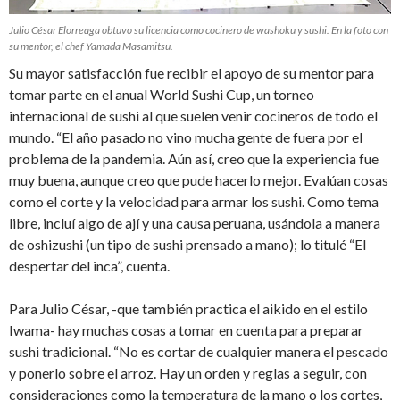
Julio César Elorreaga obtuvo su licencia como cocinero de washoku y sushi. En la foto con
su mentor, el chef Yamada Masamitsu.
Su mayor satisfacción fue recibir el apoyo de su mentor para
tomar parte en el anual World Sushi Cup, un torneo
internacional de sushi al que suelen venir cocineros de todo el
mundo. “El año pasado no vino mucha gente de fuera por el
problema de la pandemia. Aún así, creo que la experiencia fue
muy buena, aunque creo que pude hacerlo mejor. Evalúan cosas
como el corte y la velocidad para armar los sushi. Como tema
libre, incluí algo de ají y una causa peruana, usándola a manera
de oshizushi (un tipo de sushi prensado a mano); lo titulé “El
despertar del inca”, cuenta.
Para Julio César, -que también practica el aikido en el estilo
Iwama- hay muchas cosas a tomar en cuenta para preparar
sushi tradicional. “No es cortar de cualquier manera el pescado
y ponerlo sobre el arroz. Hay un orden y reglas a seguir, con
consideraciones como la temperatura de la mano o los cortes,