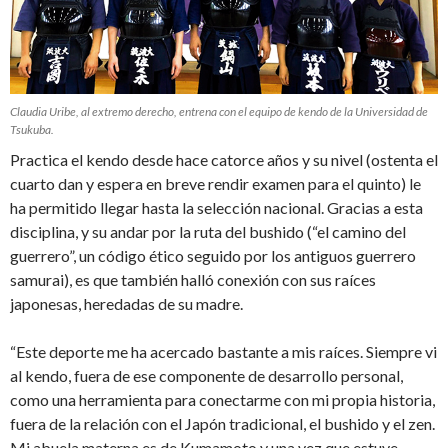
Claudia Uribe, al extremo derecho, entrena con el equipo de kendo de la Universidad de
Tsukuba.
Practica el kendo desde hace catorce años y su nivel (ostenta el
cuarto dan y espera en breve rendir examen para el quinto) le
ha permitido llegar hasta la selección nacional. Gracias a esta
disciplina, y su andar por la ruta del bushido (“el camino del
guerrero”, un código ético seguido por los antiguos guerrero
samurai), es que también halló conexión con sus raíces
japonesas, heredadas de su madre.
“Este deporte me ha acercado bastante a mis raíces. Siempre vi
al kendo, fuera de ese componente de desarrollo personal,
como una herramienta para conectarme con mi propia historia,
fuera de la relación con el Japón tradicional, el bushido y el zen.
Mi abuela materna es de Kumamoto y una vez que estuve