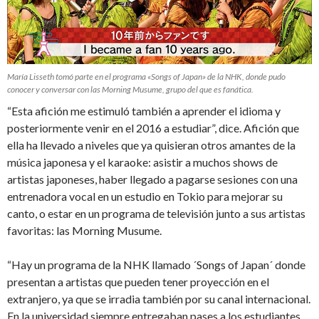
María Lisseth tomó parte en el programa «Songs of Japan» de la NHK, donde pudo
conocer y conversar con las Morning Musume, grupo del que es fanática.
“Esta afición me estimuló también a aprender el idioma y
posteriormente venir en el 2016 a estudiar”, dice. Afición que
ella ha llevado a niveles que ya quisieran otros amantes de la
música japonesa y el karaoke: asistir a muchos shows de
artistas japoneses, haber llegado a pagarse sesiones con una
entrenadora vocal en un estudio en Tokio para mejorar su
canto, o estar en un programa de televisión junto a sus artistas
favoritas: las Morning Musume.
“Hay un programa de la NHK llamado ´Songs of Japan´ donde
presentan a artistas que pueden tener proyección en el
extranjero, ya que se irradia también por su canal internacional.
En la universidad siempre entregaban pases a los estudiantes