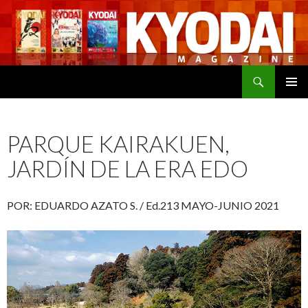
Buscar
SALTAR
MENÚ
AL
PRINCI
CONTENIDO
PARQUE KAIRAKUEN,
JARDÍN DE LA ERA EDO
POR: EDUARDO AZATO S. / Ed.213 MAYO-JUNIO 2021