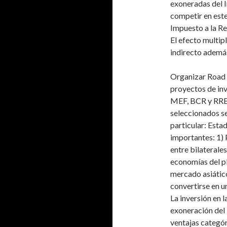
exoneradas del 
competir en este
Impuesto a la Re
El efecto multip
indirecto además
Organizar Road 
proyectos de in
MEF, BCR y RREE
seleccionados se
particular: Esta
importantes: 1)
entre bilaterales
economías del pl
mercado asiático
convertirse en u
La inversión en 
exoneración del 
ventajas categór