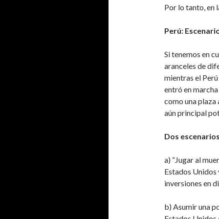
Por lo tanto, en 
Perú: Escenari
Si tenemos en c
aranceles de dif
mientras el Perú
entró en marcha 
como una plaza a
aún principal po
Dos escenarios
a) “Jugar al mue
Estados Unidos y
inversiones en di
b) Asumir una po
Estados Unidos c