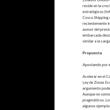
reside en la cre
estratégicos (Inf
Cosco Shipping d
recientemente i
asesor del presi
embarcada desd
similar a la car
Propuesta
Apostando por el
Acelerar en el C
Ley de Zonas Ec
argumento podero
Aunque no somos 
pragmáticos. Lo
algunos ejemplo