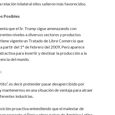
la relación bilateral ellos salieron más favorecidos.
os Posibles
uenta que el Sr. Trump sigue amenazando con
erentes niveles a diversos sectores y productos
 tiene vigente un Tratado de Libre Comercio que
a partir del 1° de febrero del 2009, Perú aparece
tractiva para invertir y destinar la producción a la
tencia del mundo.
:
rtito”, es decir pretender pasar desapercibido por
 mantenernos en una situación de ventaja para atraer
ferentes industrias.
sición proactiva entendiendo que el malestar de
on respecto al Perú y otros países de América Latina