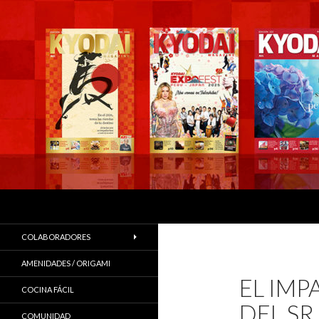
Buscar
COLABORADORES
AMENIDADES / ORIGAMI
EL IMP
COCINA FÁCIL
DEL SR
COMUNIDAD