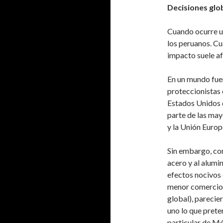
Decisiones glob
Cuando ocurre un
los peruanos. Cu
impacto suele a
En un mundo fue
proteccionistas 
Estados Unidos d
parte de las ma
y la Unión Europ
Sin embargo, co
acero y al alumi
efectos nocivos
menor comercio 
global), parecie
uno lo que prete
particular de Mé