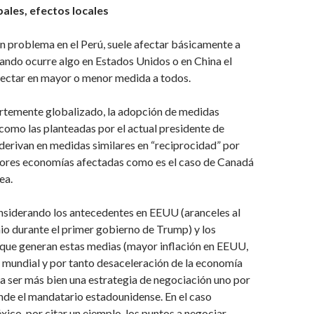
ales, efectos locales
 problema en el Perú, suele afectar básicamente a
ando ocurre algo en Estados Unidos o en China el
fectar en mayor o menor medida a todos.
rtemente globalizado, la adopción de medidas
como las planteadas por el actual presidente de
erivan en medidas similares en “reciprocidad” por
yores economías afectadas como es el caso de Canadá
ea.
nsiderando los antecedentes en EEUU (aranceles al
nio durante el primer gobierno de Trump) y los
 que generan estas medias (mayor inflación en EEUU,
mundial y por tanto desaceleración de la economía
ra ser más bien una estrategia de negociación uno por
nde el mandatario estadounidense. En el caso
xico, por citar un ejemplo, los puntos a negociar