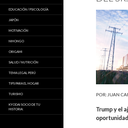
EDUCACIÓN / PSICOLOGÍA
JAPÓN
MOTIVACIÓN
NIHONGO
ORIGAMI
SALUD / NUTRICIÓN
TEMA LEGAL PERÚ
TIPS PARA EL HOGAR
POR: JUAN CA
TURISMO
KYODAI SOCIO DE TU
Trump y el 
HISTORIA:
oportunidad