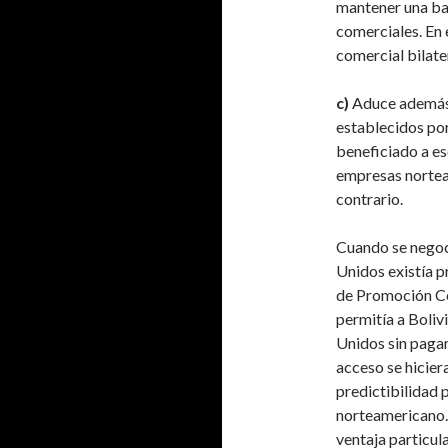
mantener una ba
comerciales. En 
comercial bilate
c)
Aduce además 
establecidos por
beneficiado a es
empresas nortea
contrario.
Cuando se negoc
Unidos existía 
de Promoción Co
permitía a Boliv
Unidos sin pagar
acceso se hicier
predictibilidad 
norteamericano. 
ventaja particul