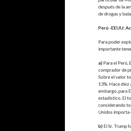
después de la am
de drogas y bala
Perú -EEUU: Ac
Para poder explo
importante tener
a)
Para el Perú,
comprador de pr
Sobre el valor t
13%. Hace diez a
embargo, para E
estadístico. El 
considerando to
Unidos importa 
b)
El Sr. Trump 