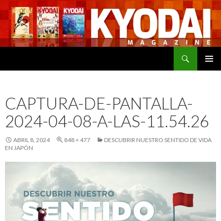
Buscar
SALTAR
MENÚ
AL
PRINCI
CONTENIDO
CAPTURA-DE-PANTALLA-
2024-04-08-A-LAS-11.54.26
ABRIL 8, 2024
848 × 477
DESCUBRIR NUESTRO SENTIDO DE VIDA
EN JAPÓN