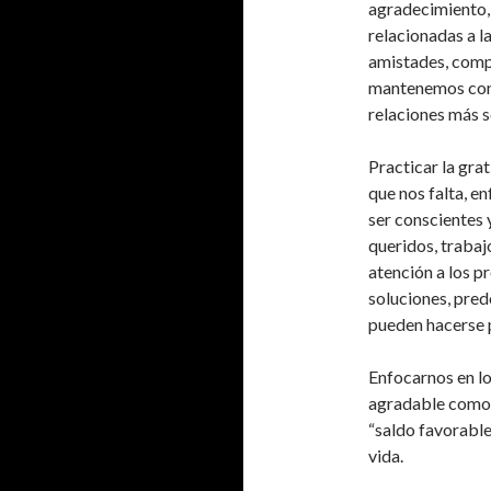
agradecimiento, a
relacionadas a l
amistades, compa
mantenemos con 
relaciones más s
Practicar la gra
que nos falta, en
ser conscientes 
queridos, trabaj
atención a los 
soluciones, pre
pueden hacerse p
Enfocarnos en l
agradable como 
“saldo favorable
vida.