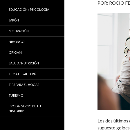
POR: ROCÍO F
EDUCACIÓN / PSICOLOGÍA
JAPÓN
MOTIVACIÓN
NIHONGO
ORIGAMI
SALUD / NUTRICIÓN
TEMA LEGAL PERÚ
TIPS PARA EL HOGAR
TURISMO
KYODAI SOCIO DE TU
HISTORIA:
Los dos últimos 
supuesto golpes 