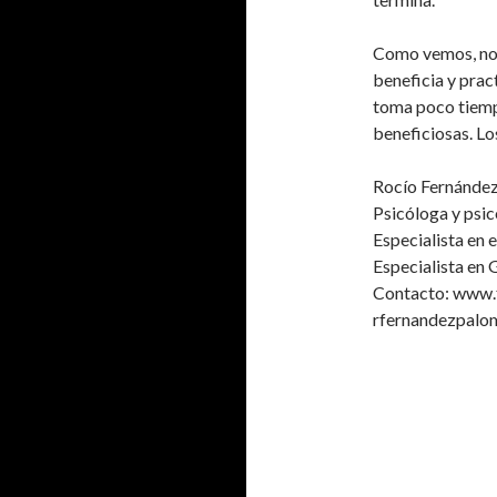
Como vemos, no i
beneficia y prac
toma poco tiemp
beneficiosas. Lo
Rocío Fernánde
Psicóloga y psi
Especialista en 
Especialista en 
Contacto: www.f
rfernandezpal