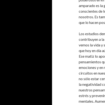
amparado es la g
conscientes de l
nosotros. Es tam
que lo hacen pos
Los estudios dem
contribuyen a la 
vemos la vida y 
que hoy en día a
Ese matiz lo apo
pensamientos qu
emociones y en n
circuitos en nue
no sólo estar ce
la negatividad c
nuestros pensami
estrés y preveni
mentales. Aumen