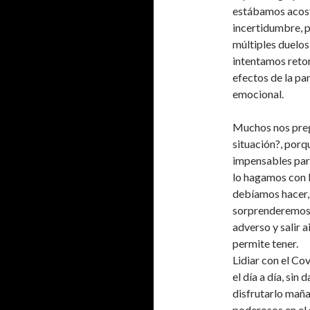
estábamos acost
incertidumbre, 
múltiples duelo
intentamos retom
efectos de la pa
emocional.
Muchos nos pre
situación?, porq
impensables para
lo hagamos con l
debíamos hacer, 
sorprenderemos d
adverso y salir a
permite tener.
Lidiar con el Cov
el día a día, si
disfrutarlo maña
poderosos en el