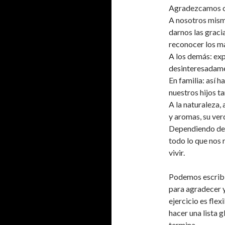
Agradezcamos c
A nosotros mism
darnos las graci
reconocer los m
A los demás: exp
desinteresadamen
En familia: así 
nuestros hijos t
A la naturaleza, 
y aromas, su verd
Dependiendo de n
todo lo que nos 
vivir.
Podemos escribir
para agradecer y
ejercicio es fle
hacer una lista g
termina.