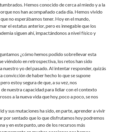
umbrados. Hemos conocido de cerca al miedo y a la
porque nos han acompañado cada día. Hemos vivido
s que no esperábamos tener. Hoy en el mundo,
ar el estatus anterior, pero es innegable que los
ndemia siguen ahí, impactándonos a nivel físico y
guntamos ¿cómo hemos podido sobrellevar esta
ue viéndolo en retrospectiva, los retos han sido
 nuestro yo del pasado. Al intentar responder, quizás
a convicción de haber hecho lo que se supone
pero estoy segura de que, a su vez, nos
e nuestra capacidad para lidiar con el contexto
irosos a la nueva vida que hoy, poco a poco, se nos
id y sus mutaciones ha sido, en parte, aprender a vivir
n dar por sentado que lo que disfrutamos hoy podremos
na y en este punto, uno de los recursos más
 seguramente en muchas ocasiones nos hemos