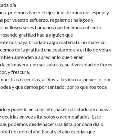
ada día
os: podemos hacer el ejercicio de mirarnos espejo y
as por vuestro esfuerzo, regalarnos halagos y
aravillosos seres humanos que tenemos enfrente.
resando gratitud hacia alguien que
te nos haya brindado algo material o no material.
hacemos de la gratitud una costumbre y estilo de vida y
ambién aprenden a apreciar lo que tienen.
a la primavera, con sus sakuras, su diversidad de flores
or, y frescura.
uestras creencias, a Dios, a la vida o al universo: por
rodea y que damos por sentado; por lo que nos toca
lo y ponerlo en concreto, hacer un listado de cosas
 decirlas en voz alta, solos o acompañados. Este
xible, podemos desde hacer una lista por cada día o
lobal de todo el año fiscal y el año escolar que