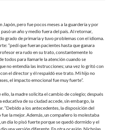
n Japón, pero fue pocos meses a la guardería y por
 pasó un año y medio fuera del país. Al retornar,
do grado de primaria y tuvo problemas con el idioma.
te: “pedí que fueran pacientes hasta que ganara
 profesor era rudo en su trato, constantemente lo
de todos para llamarle la atención cuando se
e no entendía las instrucciones; una vez lo gritó con
con el director y él respaldó ese trato. Mi hijo no
lases, el impacto emocional fue muy fuerte”.
ello, la madre solicita el cambio de colegio; después
a educativa de su ciudad accede, sin embargo, la
or. “Debido a los antecedentes, la disposición del
o fue la mejor. Además, un compañero lo molestaba
un día lo pisó fuerte porque se quedó dormido y el
 dio una versión diferente. En otra ocasión, Nicholas