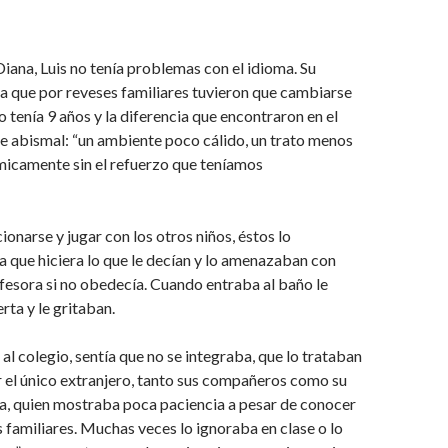
Diana, Luis no tenía problemas con el idioma. Su
a que por reveses familiares tuvieron que cambiarse
 tenía 9 años y la diferencia que encontraron en el
e abismal: “un ambiente poco cálido, un trato menos
icamente sin el refuerzo que teníamos
cionarse y jugar con los otros niños, éstos lo
 que hiciera lo que le decían y lo amenazaban con
ofesora si no obedecía. Cuando entraba al baño le
rta y le gritaban.
r al colegio, sentía que no se integraba, que lo trataban
r el único extranjero, tanto sus compañeros como su
a, quien mostraba poca paciencia a pesar de conocer
 familiares. Muchas veces lo ignoraba en clase o lo