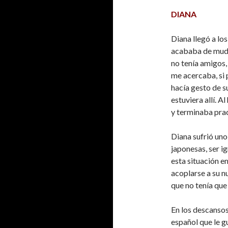
DIANA
Diana llegó a los
acababa de mudar
no tenía amigos,
me acercaba, si 
hacía gesto de s
estuviera allí. 
y terminaba prac
Diana sufrió uno
japonesas, ser i
esta situación 
acoplarse a su 
que no tenía que 
En los descansos,
español que le 