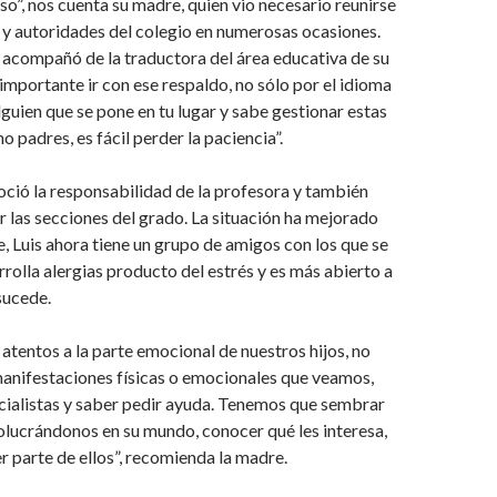
o”, nos cuenta su madre, quien vio necesario reunirse
 y autoridades del colegio en numerosas ocasiones.
e acompañó de la traductora del área educativa de su
 importante ir con ese respaldo, no sólo por el idioma
lguien que se pone en tu lugar y sabe gestionar estas
 padres, es fácil perder la paciencia”.
oció la responsabilidad de la profesora y también
 las secciones del grado. La situación ha mejorado
 Luis ahora tiene un grupo de amigos con los que se
rrolla alergias producto del estrés y es más abierto a
sucede.
tentos a la parte emocional de nuestros hijos, no
manifestaciones físicas o emocionales que veamos,
cialistas y saber pedir ayuda. Tenemos que sembrar
olucrándonos en su mundo, conocer qué les interesa,
er parte de ellos”, recomienda la madre.