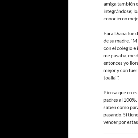
amiga también e
integrándose; l
conocieron mejo
Para Diana fue d
de su madre. “M
con el colegio e
me pasaba, me de
entonces yo llo
mejor y con fuerz
toalla’ ”.
Piensa que en es
padres al 100%, 
saben cómo parar
pasando. Si tien
vencer por estas