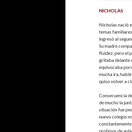
NICHOLAS
Nicholas nació e
temas familiares
ingresó al segun
Su madre compar
fluidez, pero el
gritaba delante 
equivocaba porqu
mucha ira, hablé 
quiso volver a c
Consecuencia de 
de mucho la junt
situación fue pe
nuevo colegio n
constantemente, 
profesor de aula