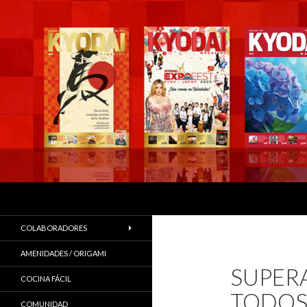
Buscar
COLABORADORES
AMENIDADES / ORIGAMI
SUPERA
COCINA FÁCIL
TODO
COMUNIDAD