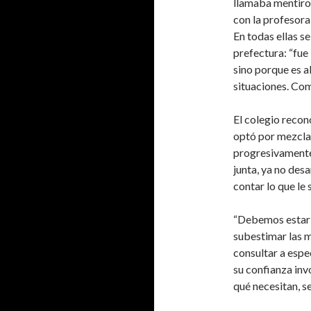
llamaba mentiros
con la profesora
En todas ellas s
prefectura: “fue
sino porque es a
situaciones. Como
El colegio recon
optó por mezclar
progresivamente,
junta, ya no desa
contar lo que le 
“Debemos estar a
subestimar las 
consultar a espe
su confianza inv
qué necesitan, s