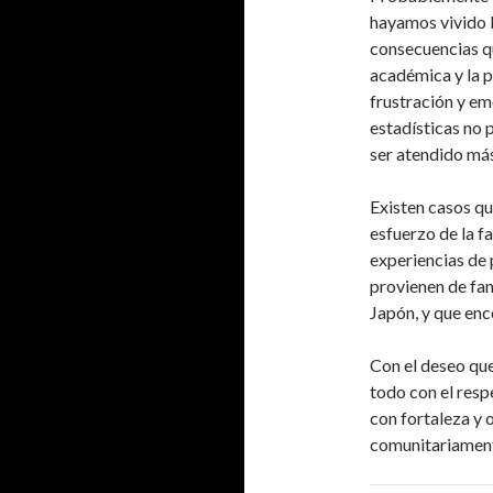
hayamos vivido l
consecuencias qu
académica y la p
frustración y e
estadísticas no
ser atendido má
Existen casos qu
esfuerzo de la f
experiencias de 
provienen de fami
Japón, y que enc
Con el deseo que 
todo con el resp
con fortaleza y 
comunitariamen