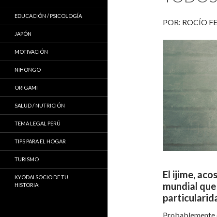
EDUCACIÓN / PSICOLOGÍA
POR: ROCÍO F
JAPÓN
MOTIVACIÓN
NIHONGO
ORIGAMI
SALUD / NUTRICIÓN
TEMA LEGAL PERÚ
TIPS PARA EL HOGAR
TURISMO
El ijime, ac
KYODAI SOCIO DE TU
mundial que
HISTORIA:
particularid
Probablemente c