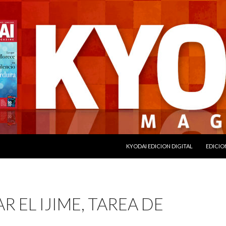
SALTAR AL CONTENIDO
KYODAI EDICION DIGITAL
EDICIO
R EL IJIME, TAREA DE
S