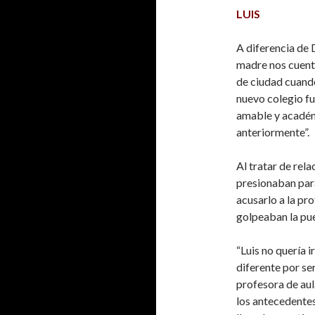
LUIS
A diferencia de 
madre nos cuent
de ciudad cuando
nuevo colegio fu
amable y académ
anteriormente”.
Al tratar de rela
presionaban para
acusarlo a la pr
golpeaban la pue
“Luis no quería i
diferente por se
profesora de aul
los antecedentes