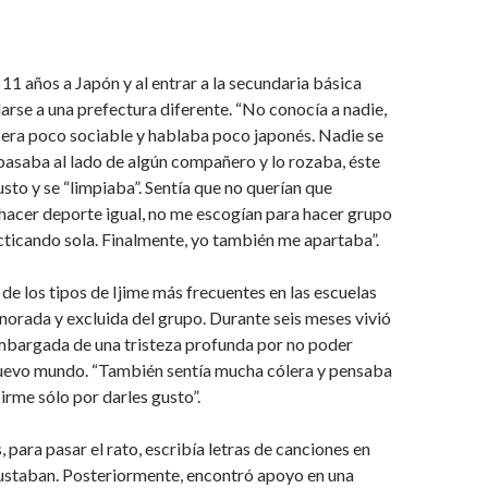
 11 años a Japón y al entrar a la secundaria básica
se a una prefectura diferente. “No conocía a nadie,
 era poco sociable y hablaba poco japonés. Nadie se
pasaba al lado de algún compañero y lo rozaba, éste
usto y se “limpiaba”. Sentía que no querían que
Al hacer deporte igual, no me escogían para hacer grupo
ticando sola. Finalmente, yo también me apartaba”.
 de los tipos de Ijime más frecuentes en las escuelas
gnorada y excluida del grupo. Durante seis meses vivió
embargada de una tristeza profunda por no poder
nuevo mundo. “También sentía mucha cólera y pensaba
irme sólo por darles gusto”.
 para pasar el rato, escribía letras de canciones en
gustaban. Posteriormente, encontró apoyo en una