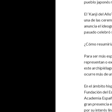
pueblo japonés 
El ‘Kanji del Añ
una de las cerem
anuncia el ideog
pasado celebró s
¿Cómo resumiría 
Para ser más esp
representan o ex
este archipiélag
ocurre más de un
En el ámbito his
Fundación del E
Academia Españo
gran presencia en
por su interés l