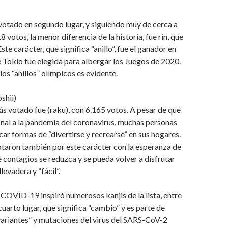
votado en segundo lugar, y siguiendo muy de cerca a
8 votos, la menor diferencia de la historia, fue rin, que
ste carácter, que significa “anillo”, fue el ganador en
 Tokio fue elegida para albergar los Juegos de 2020.
los “anillos” olímpicos es evidente.
shii)
más votado fue (raku), con 6.165 votos. A pesar de que
final a la pandemia del coronavirus, muchas personas
ar formas de “divertirse y recrearse” en sus hogares.
taron también por este carácter con la esperanza de
 contagios se reduzca y se pueda volver a disfrutar
levadera y “fácil”.
COVID-19 inspiró numerosos kanjis de la lista, entre
l cuarto lugar, que significa “cambio” y es parte de
“variantes” y mutaciones del virus del SARS-CoV-2