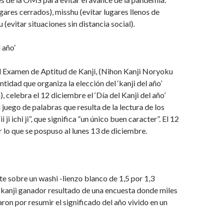
gares cerrados), misshu (evitar lugares llenos de
 (evitar situaciones sin distancia social).
 año’
l Examen de Aptitud de Kanji, (Nihon Kanji Noryoku
tidad que organiza la elección del ‘kanji del año’
), celebra el 12 diciembre el ‘Día del Kanji del año’
juego de palabras que resulta de la lectura de los
 ji ichi ji”, que significa “un único buen caracter”. El 12
 lo que se pospuso al lunes 13 de diciembre.
e sobre un washi -lienzo blanco de 1,5 por 1,3
 kanji ganador resultado de una encuesta donde miles
ron por resumir el significado del año vivido en un