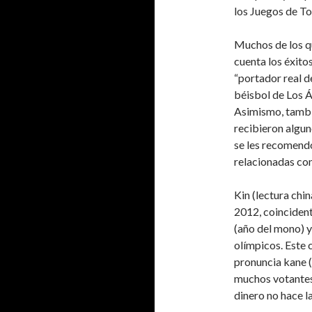
los Juegos de To
Muchos de los q
cuenta los éxito
“portador real d
béisbol de Los Á
Asimismo, tambi
recibieron algu
se les recomendó
relacionadas con 
Kin (lectura chin
2012, coinciden
(año del mono) y
olímpicos. Este 
pronuncia kane (
muchos votantes 
dinero no hace la