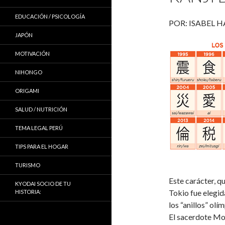
EDUCACIÓN / PSICOLOGÍA
POR: ISABEL 
JAPÓN
MOTIVACIÓN
NIHONGO
ORIGAMI
SALUD / NUTRICIÓN
TEMA LEGAL PERÚ
TIPS PARA EL HOGAR
TURISMO
Este carácter, qu
KYODAI SOCIO DE TU
Tokio fue elegid
HISTORIA:
los “anillos” olí
El sacerdote Mori