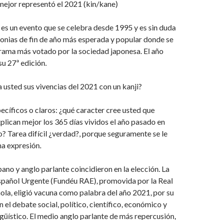
mejor representó el 2021 (kin/kane)
o’ es un evento que se celebra desde 1995 y es sin duda
onias de fin de año más esperada y popular donde se
rama más votado por la sociedad japonesa. El año
u 27ª edición.
usted sus vivencias del 2021 con un kanji?
ecíficos o claros: ¿qué caracter cree usted que
plican mejor los 365 días vividos el año pasado en
o? Tarea difícil ¿verdad?, porque seguramente se le
a expresión.
pano y anglo parlante coincidieron en la elección. La
spañol Urgente (Fundéu RAE), promovida por la Real
la, eligió vacuna como palabra del año 2021, por su
 el debate social, político, científico, económico y
ingüístico. El medio anglo parlante de más repercusión,