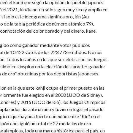
ineó el kanji que según la opinión del pueblo japonés
 el 2021, kin/kane, un sólo signo muy rico y amplio en
 sí solo este ideograma significa oro, kin (Au
o de la tabla periódica de número atómico 79),
 connotación del color dorado y del dinero, kane.
legido como ganador mediante votos públicos
al de 10.422 votos de los 223.773 emitidos. No nos
ón. Todos los años en los que se celebraron los Juegos
límpicos inspiraron la elección del carácter ganador
s de oro” obtenidas por los deportistas japoneses.
ión en la que este kanji ocupa el primer puesto en las
riormente fue elegido en el 2000 (JJOO de Sidney),
ondres) y 2016 (JJOO de Río), los Juegos Olímpicos
aplazados durante un año y tuvieron lugar el pasado
giere que hay una fuerte conexión entre “Kin”, en el
apón consiguió un total de 27 medallas de oro
aralímpicas, toda una marca histórica para el país, en