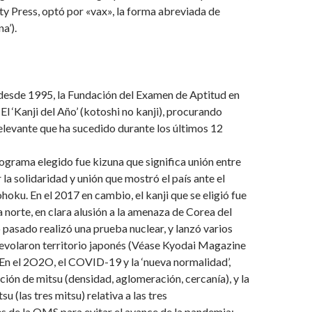
y Press, optó por «vax», la forma abreviada de
a’).
 desde 1995, la Fundación del Examen de Aptitud en
El ‘Kanji del Año’ (kotoshi no kanji), procurando
elevante que ha sucedido durante los últimos 12
eograma elegido fue kizuna que significa unión entre
 la solidaridad y unión que mostró el país ante el
oku. En el 2017 en cambio, el kanji que se eligió fue
a norte, en clara alusión a la amenaza de Corea del
 pasado realizó una prueba nuclear, y lanzó varios
revolaron territorio japonés (Véase Kyodai Magazine
 En el 2O2O, el COVID-19 y la ‘nueva normalidad’,
ción de mitsu (densidad, aglomeración, cercanía), y la
u (las tres mitsu) relativa a las tres
 de la OMS para evitar el avance de la pandemia: