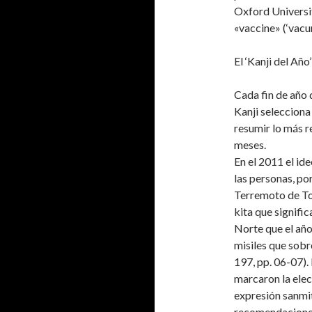
Oxford Universit
«vaccine» (‘vacun
El ‘Kanji del Año’
Cada fin de año
Kanji selecciona 
resumir lo más r
meses.
En el 2011 el id
las personas, por
Terremoto de Toh
kita que signific
Norte que el año
misiles que sob
197, pp. 06-07).
marcaron la elec
expresión sanmits
recomendaciones