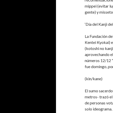
mippei (evitar lu
gente) y missetsu
‘Día del Kanji del
La Fundación de
Kentei Kyokai) en
(kotoshi no kanji
aprovechando el 
números 12/12 “ii
fue domingo, por
(kin/kane)
El sumo sacerdot
metros- trazó el
de personas vota
solo ideograma.