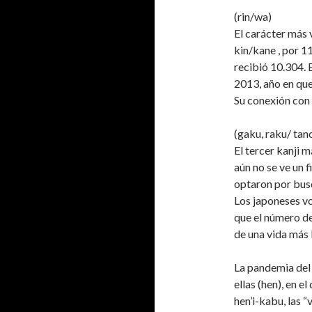
(rin/wa)
El carácter más 
kin/kane , por 11
recibió 10.304. E
2013, año en que
Su conexión con 
(gaku, raku/ tano
El tercer kanji 
aún no se ve un 
optaron por busc
Los japoneses vo
que el número de
de una vida más l
La pandemia del 
ellas (hen), en e
hen’i-kabu, las 