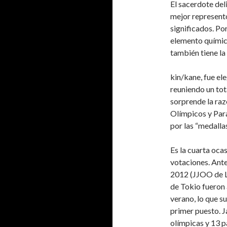
El sacerdote del
mejor representó
significados. Por
elemento químic
también tiene la
kin/kane, fue e
reuniendo un tot
sorprende la raz
Olímpicos y Para
por las “medalla
Es la cuarta ocas
votaciones. Ante
2012 (JJOO de L
de Tokio fueron 
verano, lo que su
primer puesto. J
olímpicas y 13 p