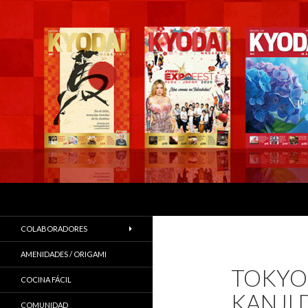
Buscar
COLABORADORES
AMENIDADES / ORIGAMI
TOKYO 
COCINA FÁCIL
KANJI 
COMUNIDAD