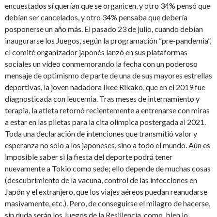
encuestados sí querían que se organicen, y otro 34% pensó que
debían ser cancelados, y otro 34% pensaba que debería
posponerse un año más. El pasado 23 de julio, cuando debían
inaugurarse los Juegos, según la programación “pre-pandemia”,
el comité organizador japonés lanzó en sus plataformas
sociales un vídeo conmemorando la fecha con un poderoso
mensaje de optimismo de parte de una de sus mayores estrellas
deportivas, la joven nadadora Ikee Rikako, que en el 2019 fue
diagnosticada con leucemia. Tras meses de internamiento y
terapia, la atleta retornó recientemente a entrenarse con miras
a estar en las piletas para la cita olímpica postergada al 2021.
Toda una declaración de intenciones que transmitió valor y
esperanza no solo a los japoneses, sino a todo el mundo. Aún es
imposible saber si la fiesta del deporte podrá tener
nuevamente a Tokio como sede; ello depende de muchas cosas
(descubrimiento de la vacuna, control de las infecciones en
Japón y el extranjero, que los viajes aéreos puedan reanudarse
masivamente, etc.). Pero, de conseguirse el milagro de hacerse,
sin duda serán los Juegos de la Resiliencia, como
bien lo