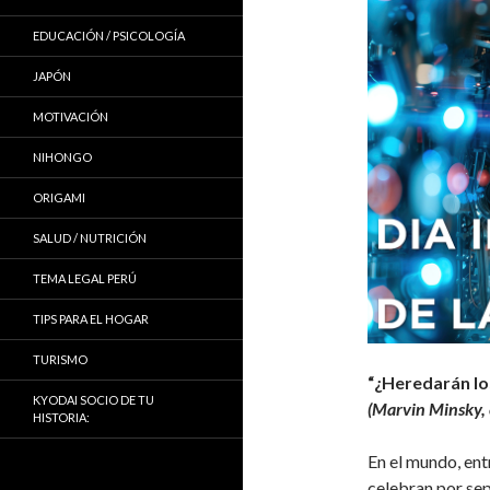
EDUCACIÓN / PSICOLOGÍA
JAPÓN
MOTIVACIÓN
NIHONGO
ORIGAMI
SALUD / NUTRICIÓN
TEMA LEGAL PERÚ
TIPS PARA EL HOGAR
TURISMO
“¿Heredarán los
KYODAI SOCIO DE TU
(Marvin Minsky, 
HISTORIA:
En el mundo, ent
celebran por sepa