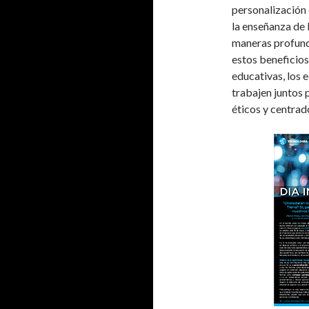
personalización 
la enseñanza de 
maneras profund
estos beneficios,
educativas, los 
trabajen juntos 
éticos y centrado