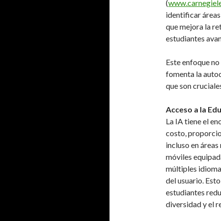
(
www.carnegiel
identificar área
que mejora la re
estudiantes avan
Este enfoque no 
fomenta la autod
que son cruciales
Acceso a la Ed
La IA tiene el e
costo, proporci
incluso en áreas
móviles equipad
múltiples idioma
del usuario. Est
estudiantes redu
diversidad y el r