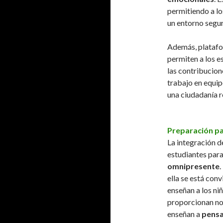
permitiendo a lo
un entorno segur
Además, platafo
permiten a los e
las contribucion
trabajo en equip
una ciudadanía r
Preparación pa
La integración de
estudiantes par
omnipresente
.
ella se está con
enseñan a los ni
proporcionan no 
enseñan a
pensa