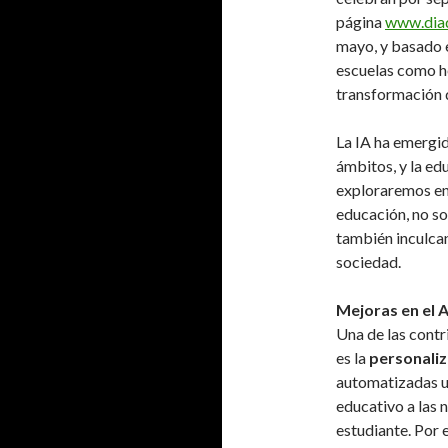
página
www.diade
mayo, y basado e
escuelas como h
transformación d
La IA ha emergi
ámbitos, y la ed
exploraremos en
educación, no so
también inculcan
sociedad.
Mejoras en el 
Una de las contr
es la
personaliz
automatizadas ut
educativo a las 
estudiante. Por