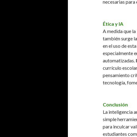
necesarias para 
Ética y IA
A medida que la 
también surge la
en el uso de esta
especialmente e
automatizadas.
currículo escola
pensamiento crít
tecnología, fome
Conclusión
La inteligencia 
simple herramien
para inculcar va
estudiantes como