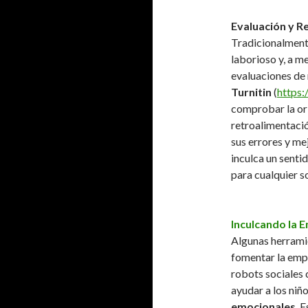
Evaluación y R
Tradicionalmente
laborioso y, a m
evaluaciones de
Turnitin
(
https:
comprobar la ori
retroalimentació
sus errores y me
inculca un senti
para cualquier s
Inculcando la 
Algunas herrami
fomentar la empa
robots sociales 
ayudar a los niñ
emocionales
. 