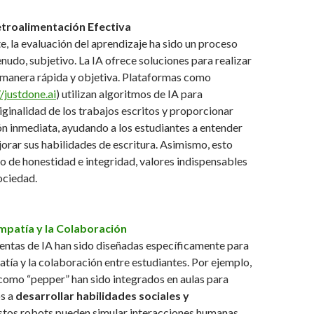
etroalimentación Efectiva
, la evaluación del aprendizaje ha sido un proceso
enudo, subjetivo. La IA ofrece soluciones para realizar
 manera rápida y objetiva. Plataformas como
//justdone.ai
) utilizan algoritmos de IA para
ginalidad de los trabajos escritos y proporcionar
n inmediata, ayudando a los estudiantes a entender
jorar sus habilidades de escritura. Asimismo, esto
do de honestidad e integridad, valores indispensables
ociedad.
Empatía y la Colaboración
entas de IA han sido diseñadas específicamente para
tía y la colaboración entre estudiantes. Por ejemplo,
como “pepper” han sido integrados en aulas para
os a
desarrollar habilidades sociales y
Estos robots pueden simular interacciones humanas,