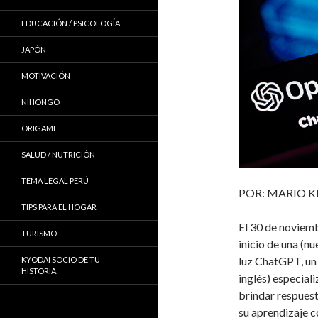
EDUCACIÓN / PSICOLOGÍA
JAPÓN
MOTIVACIÓN
NIHONGO
ORIGAMI
SALUD / NUTRICIÓN
TEMA LEGAL PERÚ
POR: MARIO K
TIPS PARA EL HOGAR
El 30 de noviemb
TURISMO
inicio de una (nu
luz ChatGPT, un c
KYODAI SOCIO DE TU
HISTORIA:
inglés) especiali
brindar respuest
su aprendizaje c