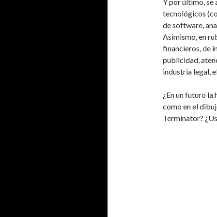
Y por último, se
tecnológicos (c
de software, anal
Asimismo, en ru
financieros, de 
publicidad, aten
industria legal, 
¿En un futuro la
como en el dibu
Terminator? ¿Us