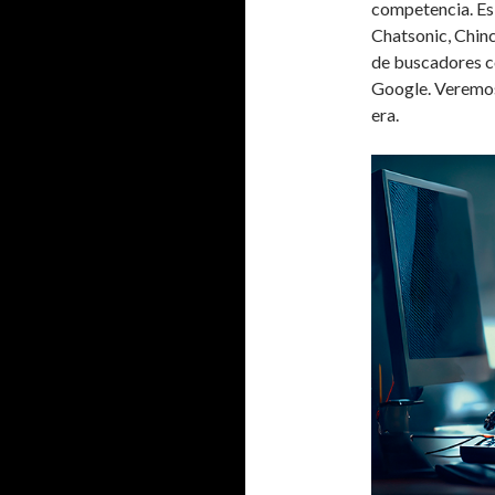
competencia. Es 
Chatsonic, Chinc
de buscadores co
Google. Veremos
era.