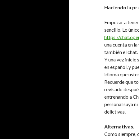
Haciendo la pr
Empezar a tener 
sencillo. Lo únic
https://chat.op
una cuenta en l
también el chat.
Y una vez inicie 
en español, y pu
idioma que usted
Recuerde que tod
revisado despué
entrenando a Cha
personal suya ni
delictivas.
Alternativas.
Como siempre, c