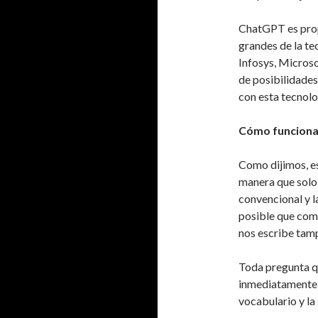
ChatGPT es pro
grandes de la te
Infosys, Microsof
de posibilidades
con esta tecnolo
Cómo funciona
Como dijimos, e
manera que solo
convencional y l
posible que come
nos escribe tam
Toda pregunta qu
inmediatamente p
vocabulario y la