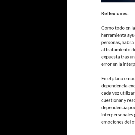
Reflexiones.
Como todo en la 
herramienta ayud
personas, habrá 
al tratamiento de
expuesta tras un
error en la inter
En el plano emoc
dependencia exces
cada vez utiliza
cuestionar y res
dependencia pod
interpersonales 
emociones del o