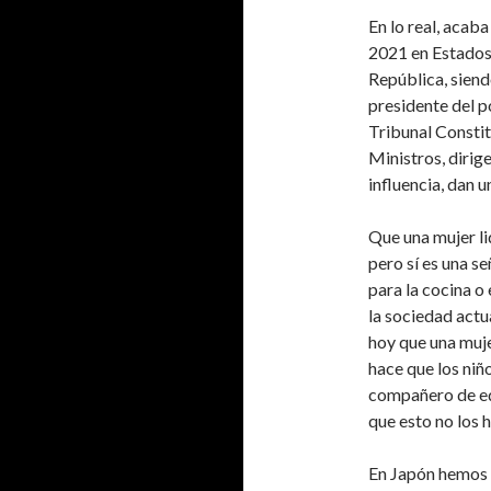
En lo real, acab
2021 en Estados 
República, siend
presidente del po
Tribunal Constit
Ministros, dirig
influencia, dan u
Que una mujer lid
pero sí es una se
para la cocina o
la sociedad actu
hoy que una mujer
hace que los ni
compañero de eq
que esto no los 
En Japón hemos s