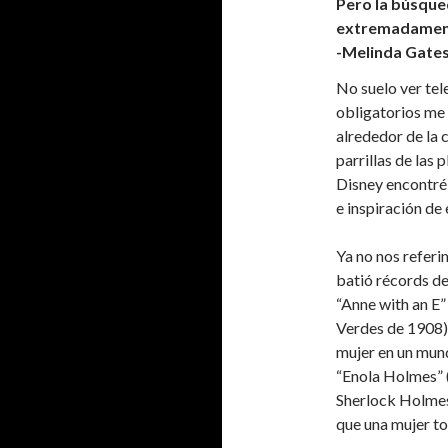
Pero la búsque
extremadamente
-Melinda Gate
No suelo ver tel
obligatorios me 
alrededor de la 
parrillas de las
Disney encontré
e inspiración de 
Ya no nos referi
batió récords de
“Anne with an E”
Verdes de 1908) 
mujer en un mund
“Enola Holmes” 
Sherlock Holmes?
que una mujer to