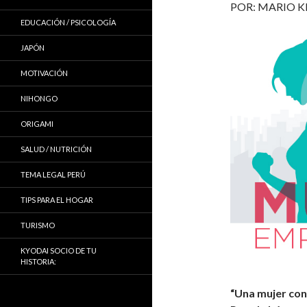
POR: MARIO K
EDUCACIÓN / PSICOLOGÍA
JAPÓN
MOTIVACIÓN
NIHONGO
ORIGAMI
SALUD / NUTRICIÓN
TEMA LEGAL PERÚ
TIPS PARA EL HOGAR
TURISMO
KYODAI SOCIO DE TU
HISTORIA:
“Una mujer con