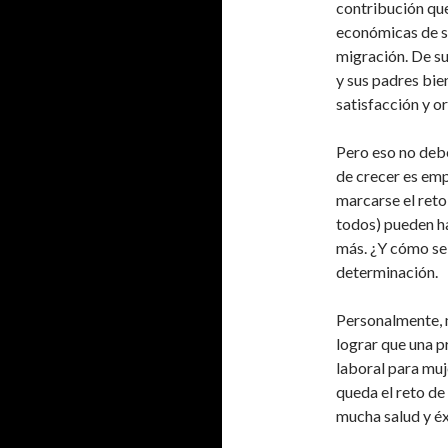
contribución que
económicas de su
migración. De su
y sus padres bie
satisfacción y o
Pero eso no debe
de crecer es emp
marcarse el reto
todos) pueden ha
más. ¿Y cómo se
determinación.
Personalmente, 
lograr que una p
laboral para muj
queda el reto de
mucha salud y éx