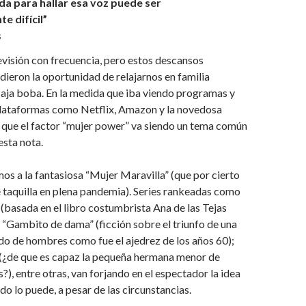
da para hallar esa voz puede ser
 difícil”
s
evisión con frecuencia, pero estos descansos
dieron la oportunidad de relajarnos en familia
caja boba. En la medida que iba viendo programas y
 plataformas como Netflix, Amazon y la novedosa
 que el factor “mujer power” va siendo un tema común
esta nota.
mos a la fantasiosa “Mujer Maravilla” (que por cierto
 taquilla en plena pandemia). Series rankeadas como
 (basada en el libro costumbrista Ana de las Tejas
“Gambito de dama” (ficción sobre el triunfo de una
o de hombres como fue el ajedrez de los años 60);
(¿de que es capaz la pequeña hermana menor de
), entre otras, van forjando en el espectador la idea
do lo puede, a pesar de las circunstancias.