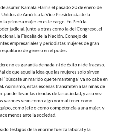
a de asumir Kamala Harris el pasado 20 de enero de
Unidos de América la Vice Presidencia de la
o la primera mujer en este cargo. En Perú la
der judicial, junto a otras como la del Congreso, el
ucional, la Fiscalía de la Nación, Consejo de
entes empresariales y periodistas mujeres de gran
n equilibrio de género en el poder.
ere no es garantía de nada, ni de éxito ni de fracaso,
ñal de que aquella idea que las mujeres solo sirven
 el “búscate un marido que te mantenga” ya no cabe en
al. Asimismo, estas escenas transmiten a las niñas de
 puede llevar las riendas de la sociedad, y a su vez
ños varones vean como algo normal tener como
uipo, como jefe o como competencia a una mujer, y
hace menos ante la sociedad.
ido testigos de la enorme fuerza laboral y la