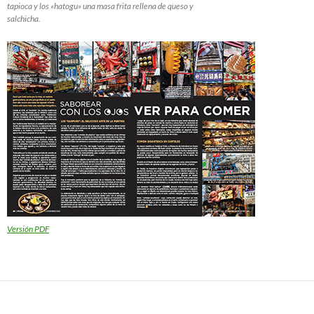
tapioca y los «hatogu» una masa frita rellena de queso y
salchicha.
Versión PDF