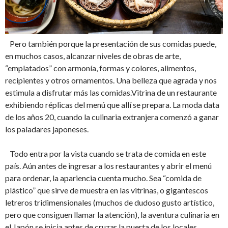
Pero también porque la presentación de sus comidas puede,
en muchos casos, alcanzar niveles de obras de arte,
“emplatados” con armonía, formas y colores, alimentos,
recipientes y otros ornamentos. Una belleza que agrada y nos
estimula a disfrutar más las comidas.Vitrina de un restaurante
exhibiendo réplicas del menú que allí se prepara. La moda data
de los años 20, cuando la culinaria extranjera comenzó a ganar
los paladares japoneses.
Todo entra por la vista cuando se trata de comida en este
país. Aún antes de ingresar a los restaurantes y abrir el menú
para ordenar, la apariencia cuenta mucho. Sea “comida de
plástico” que sirve de muestra en las vitrinas, o gigantescos
letreros tridimensionales (muchos de dudoso gusto artístico,
pero que consiguen llamar la atención), la aventura culinaria en
el Japón se inicia antes de cruzar la puerta de los locales.