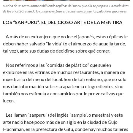
Vitrina de un restaurante exhibiendo réplicas del menú que allí se prepara. La moda data
de los años 20, cuando la culinaria extranjera comenzó a ganar los paladares japoneses.
LOS “SANPURU”: EL DELICIOSO ARTE DE LA MENTIRA
A más de un extranjero que no lee el japonés, estas réplicas le
deben haber salvado “la vida” (o el almuerzo de aquella tarde,
tal vez), ante sus dudas de decidirse sobre qué comer.
Nos referimos a las “comidas de plástico” que suelen
exhibirse en las vitrinas de muchos restaurantes, a manera de
muestrario del menú del local. Son de tal realismo, que no solo
nos dan información sobre su apariencia e ingredientes, sino
también nos estimula a consumirlos por lo provocativas que
lucen.
Les llaman “sanpuru” (del inglés “sample”, o muestra) y este
arte nació hace poco más de un siglo en la ciudad de Gujo
Hachiman, en la prefectura de Gifu, donde hay muchos talleres