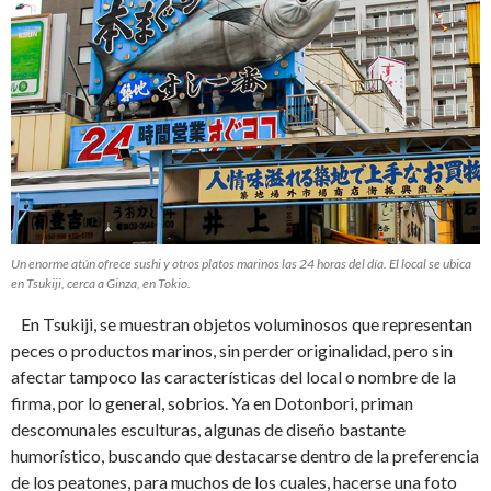
Un enorme atún ofrece sushi y otros platos marinos las 24 horas del día. El local se ubica
en Tsukiji, cerca a Ginza, en Tokio.
En Tsukiji, se muestran objetos voluminosos que representan
peces o productos marinos, sin perder originalidad, pero sin
afectar tampoco las características del local o nombre de la
firma, por lo general, sobrios. Ya en Dotonbori, priman
descomunales esculturas, algunas de diseño bastante
humorístico, buscando que destacarse dentro de la preferencia
de los peatones, para muchos de los cuales, hacerse una foto