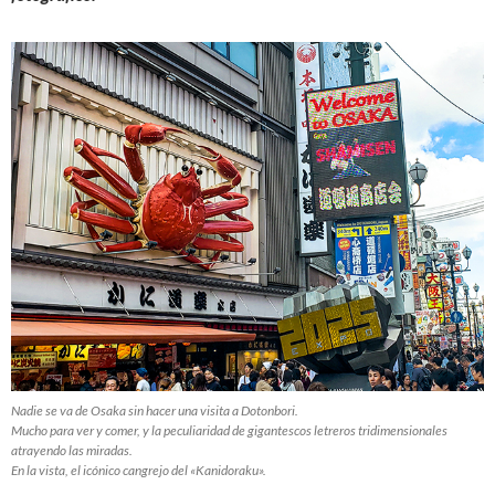
Nadie se va de Osaka sin hacer una visita a Dotonbori.
Mucho para ver y comer, y la peculiaridad de gigantescos letreros tridimensionales
atrayendo las miradas.
En la vista, el icónico cangrejo del «Kanidoraku».