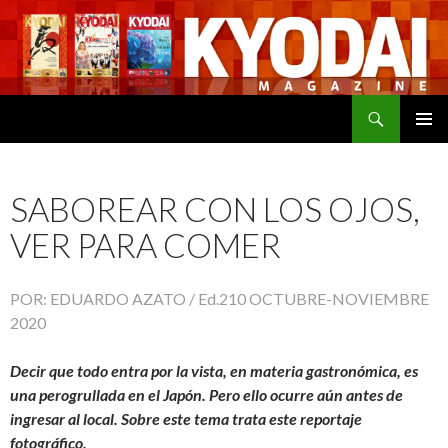
Buscar
SALTAR
MENÚ
AL
PRINCI
CONTENIDO
SABOREAR CON LOS OJOS,
VER PARA COMER
POR: EDUARDO AZATO / Ed.210 OCTUBRE-NOVIEMBRE
2020
Decir que todo entra por la vista, en materia gastronómica, es
una perogrullada en el Japón. Pero ello ocurre aún antes de
ingresar al local. Sobre este tema trata este reportaje
fotográfico.