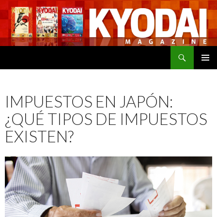
Buscar
SALTAR
MENÚ
AL
PRINCI
CONTENIDO
IMPUESTOS EN JAPÓN:
¿QUÉ TIPOS DE IMPUESTOS
EXISTEN?