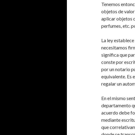
Tenemos entonce
objetos de valor
aplicar objetos 
perfumes, etc. p
La ley establece 
necesitamos firm
significa que pa
conste por escri
por un notario p
equivalente. Es
regalar un autom
En el mismo sent
departamento que
acuerdo debe for
mediante escritu
que correlativam
donde se transc