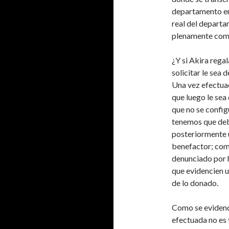
departamento en 
real del departa
plenamente como 
¿Y si Akira rega
solicitar le sea 
Una vez efectuad
que luego le sea
que no se configu
tenemos que deb
posteriormente 
benefactor; com
denunciado por h
que evidencien u
de lo donado.
Como se evidenc
efectuada no es 