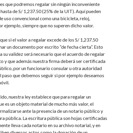
s que podremos regalar sin ningún inconveniente
 hasta de S/ 1,237.50 (25% de la UIT). Aquí pueden
de uso convencional como una bicicleta, reloj,
or ejemplo, siempre que no superen dicho valor.
que si el valor a regalar excede de los S/ 1,237.50
ar un documento por escrito “de fecha cierta”. Esto
ra su validez será necesario que el acuerdo de regalar
to y que además nuestra firma deberá ser certificada
úblico, por un funcionario consular u otra autoridad
 el paso que debemos seguir si por ejemplo deseamos
óvil.
ido, nuestra ley establece que para regalar un
 es un objeto material de mucho más valor, el
malizarse ante la presencia de un notario público y
ra pública. La escritura pública son hojas certificadas
ente lleva cada notario en su archivo notarial, y en
riben diversos actos como la donación de un