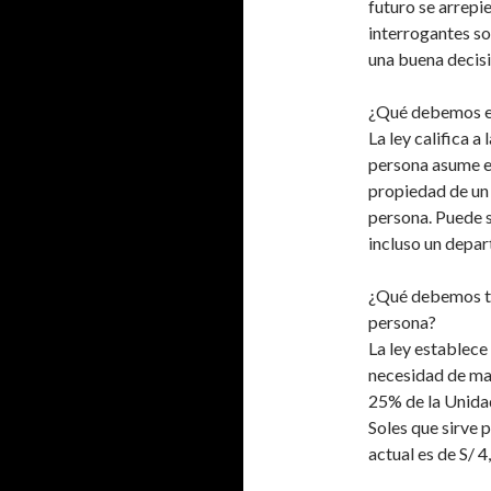
futuro se arrepi
interrogantes s
una buena decisi
¿Qué debemos en
La ley califica 
persona asume e
propiedad de un b
persona. Puede s
incluso un depa
¿Qué debemos te
persona?
La ley establec
necesidad de may
25% de la Unidad
Soles que sirve 
actual es de S/ 4