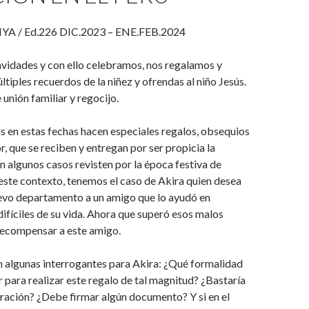
A / Ed.226 DIC.2023 – ENE.FEB.2024
avidades y con ello celebramos, nos regalamos y
iples recuerdos de la niñez y ofrendas al niño Jesús.
 unión familiar y regocijo.
 en estas fechas hacen especiales regalos, obsequios
, que se reciben y entregan por ser propicia la
n algunos casos revisten por la época festiva de
este contexto, tenemos el caso de Akira quien desea
evo departamento a un amigo que lo ayudó en
fíciles de su vida. Ahora que superó esos malos
recompensar a este amigo.
 algunas interrogantes para Akira: ¿Qué formalidad
r para realizar este regalo de tal magnitud? ¿Bastaría
ración? ¿Debe firmar algún documento? Y si en el