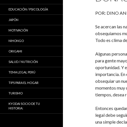
EDUCACIÓN / PSICOLOGÍA
POR: DINO ANIY
JAPÓN
Se acercan las n
MOTIVACIÓN
obsequiamos múlt
Todo es clima de
NIHONGO
ORIGAMI
Algunas personas
para gente mayor
SALUD / NUTRICIÓN
oportunidad. Y e
TEMA LEGAL PERÚ
importancia. En 
obsequiar un nu
TIPS PARA EL HOGAR
momentos muy di
TURISMO
tiempos, desea 
KYODAI SOCIO DE TU
Entonces quedan
HISTORIA:
legal debe segui
una simple decla