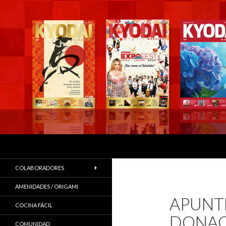
Buscar
COLABORADORES
AMENIDADES / ORIGAMI
APUNTE
COCINA FÁCIL
DONAC
COMUNIDAD