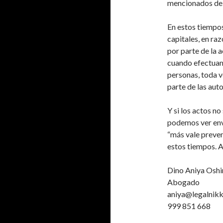
mencionados debe
En estos tiempos
capitales, en ra
por parte de la 
cuando efectuam
personas, toda v
parte de las aut
Y si los actos n
podemos ver envu
“más vale preven
estos tiempos. A
Dino Aniya Oshi
Abogado
aniya@legalnik
999 851 668