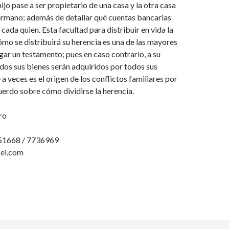
ijo pase a ser propietario de una casa y la otra casa
ermano; además de detallar qué cuentas bancarias
cada quien. Esta facultad para distribuir en vida la
o se distribuirá su herencia es una de las mayores
gar un testamento; pues en caso contrario, a su
odos sus bienes serán adquiridos por todos sus
a veces es el origen de los conflictos familiares por
cuerdo sobre cómo dividirse la herencia.
ro
51668 / 7736969
kei.com