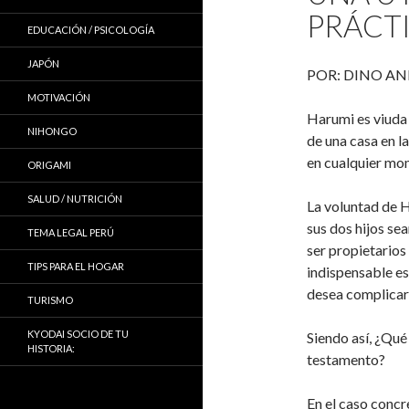
PRÁCT
EDUCACIÓN / PSICOLOGÍA
JAPÓN
POR: DINO ANI
MOTIVACIÓN
Harumi es viuda 
NIHONGO
de una casa en l
en cualquier mom
ORIGAMI
SALUD / NUTRICIÓN
La voluntad de H
sus dos hijos se
TEMA LEGAL PERÚ
ser propietarios 
TIPS PARA EL HOGAR
indispensable e
desea complicar 
TURISMO
KYODAI SOCIO DE TU
Siendo así, ¿Qué
HISTORIA:
testamento?
En el caso concr