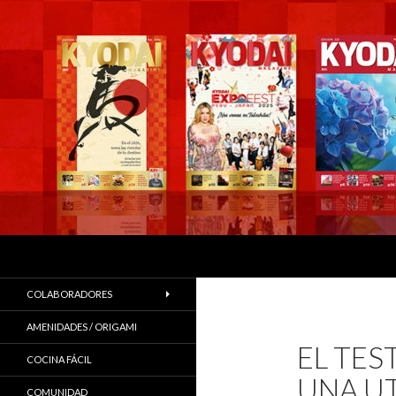
Buscar
COLABORADORES
AMENIDADES / ORIGAMI
EL TES
COCINA FÁCIL
UNA UT
COMUNIDAD