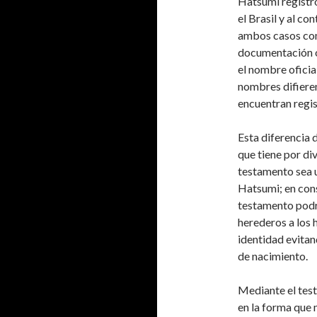
Hatsumi registró
el Brasil y al co
ambos casos com
documentación of
el nombre oficia
nombres difiere
encuentran regis
Esta diferencia 
que tiene por div
testamento sea u
Hatsumi; en con
testamento podr
herederos a los
identidad evitan
de nacimiento.
Mediante el tes
en la forma que 