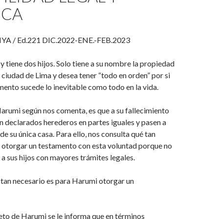
ICA
YA / Ed.221 DIC.2022-ENE.-FEB.2023
y tiene dos hijos. Solo tiene a su nombre la propiedad
a ciudad de Lima y desea tener “todo en orden” por si
ento sucede lo inevitable como todo en la vida.
arumi según nos comenta, es que a su fallecimiento
an declarados herederos en partes iguales y pasen a
de su única casa. Para ello, nos consulta qué tan
s otorgar un testamento con esta voluntad porque no
a sus hijos con mayores trámites legales.
 tan necesario es para Harumi otorgar un
eto de Harumi se le informa que en términos