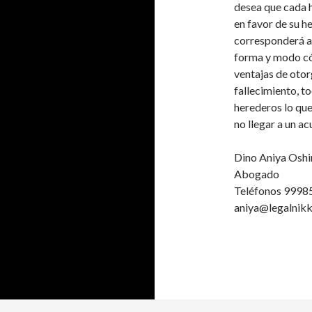
desea que cada h
en favor de su h
corresponderá a 
forma y modo cóm
ventajas de otor
fallecimiento, t
herederos lo que 
no llegar a un a
Dino Aniya Oshi
Abogado
Teléfonos 9998
aniya@legalnik