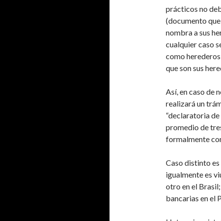
prácticos no de
(documento que 
nombra a sus her
cualquier caso se
como herederos, 
que son sus here
Así, en caso de 
realizará un trá
“declaratoria de
promedio de tres
formalmente com
Caso distinto es
igualmente es vi
otro en el Brasil
bancarias en el 