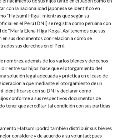
 el nacimiento de sus hijos tanto en el Japón como en
ntar con la nacionalidad japonesa se identificó en
o “Hatsumi Higa”; mientras que según su
icial en el Perú (DNI) se registra como peruana con
l de “María Elena Higa Koga”. Así tenemos que sus
n en sus documentos con relación a cómo se
trados sus derechos en el Perú.
de nombres, además de los varios bienes y derechos
idir entre sus hijos, hace que el otorgamiento del
na solución legal adecuada y práctica en el caso de
sideración a que mediante el otorgamiento de un
á identificarse con su DNI y declarar como
 hijos conforme a sus respectivos documentos de
do tener que acreditar tal condición con sus partidas
tamento Hatsumi podrá también distribuir sus bienes
mejor considere y de acuerdo a su voluntad; pues