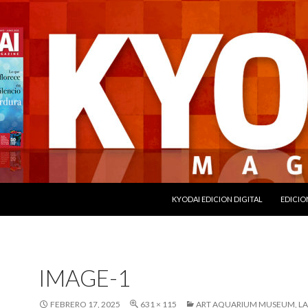
SALTAR AL CONTENIDO
KYODAI EDICION DIGITAL
EDICIO
IMAGE-1
FEBRERO 17, 2025
631 × 115
ART AQUARIUM MUSEUM, LA