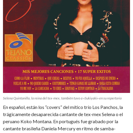
Selena Quintanilla, la reina del tex-mex, también tuvo a «Sukiyaki» en su repertorio
En español, están los “covers” del mítico trío Los Panchos, la
trágicamente desaparecida cantante de tex-mex Selena o el
peruano Koko Montana. En portugués fue grabado por la
cantante brasileña Daniela Mercury en ritmo de samba-