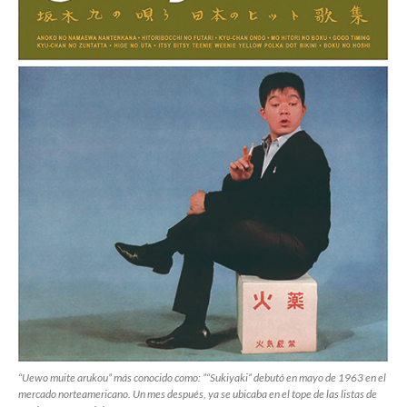
“Uewo muite arukou” más conocido como: ”“Sukiyaki” debutó en mayo de 1963 en el
mercado norteamericano. Un mes después, ya se ubicaba en el tope de las listas de