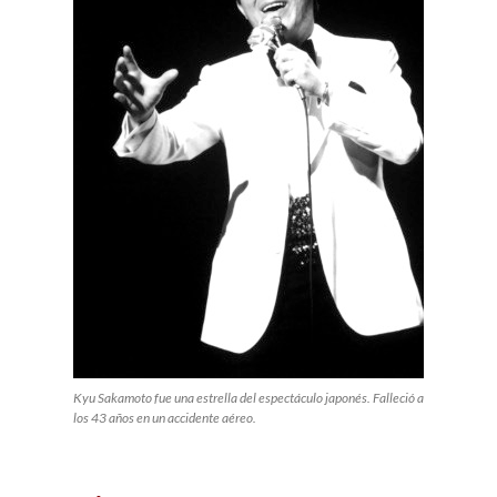
Kyu Sakamoto fue una estrella del espectáculo japonés. Falleció a
los 43 años en un accidente aéreo.