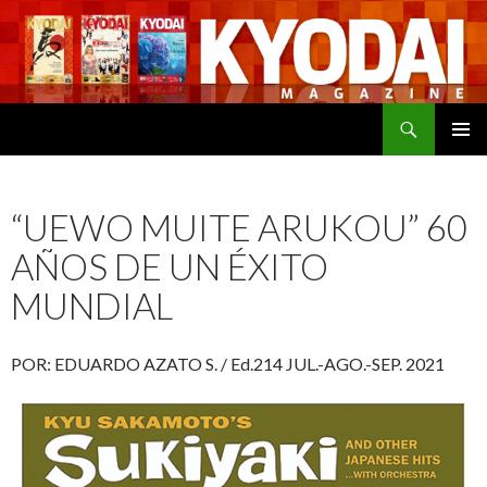
Buscar
SALTAR
MENÚ
AL
PRINCI
CONTENIDO
“UEWO MUITE ARUKOU” 60
AÑOS DE UN ÉXITO
MUNDIAL
POR: EDUARDO AZATO S. / Ed.214 JUL.-AGO.-SEP. 2021