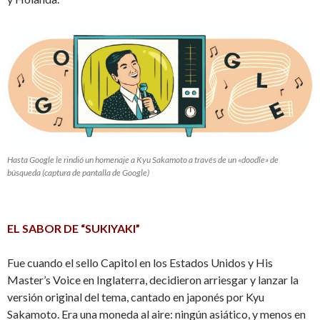
Hasta Google le rindió un homenaje a Kyu Sakamoto a través de un «doodle» de
búsqueda (captura de pantalla de Google)
EL SABOR DE “SUKIYAKI”
Fue cuando el sello Capitol en los Estados Unidos y His
Master’s Voice en Inglaterra, decidieron arriesgar y lanzar la
versión original del tema, cantado en japonés por Kyu
Sakamoto. Era una moneda al aire: ningún asiático, y menos en