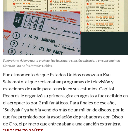
Sukiyaki» o «Uewo muite arukou» fue la primera canción extranjera en conseguir un
Disco de Oro en los Estados Unidos.
Fue el momento de que Estados Unidos conozca a Kyu
Sakamoto, al que reclamaban programas de televisión y
estaciones de radio para tenerlo en sus estudios. Capitol
Records le organizó su primera gira en agosto y fue recibido en
el aeropuerto por 3 mil fanáticos. Para finales de ese año,
“Sukiyaki” ya había vendido más de un millón de discos, por lo
que fue premiado por la asociación de grabadoras con Disco
de Oro, el primero que entregaban a una canción extranjera.
“HIT” EN 70 PAÍSES