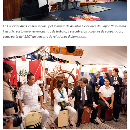
La Canciller Ana Cecilia Gervasi y el Ministro de Asuntos Exteriores del Japón Yoshimasa
Hayashi, sostuvieron un encuentro de trabajo, y suscribieron acuerdos de cooperación,
como parte del 150° aniversario de relaciones diplomáticas.