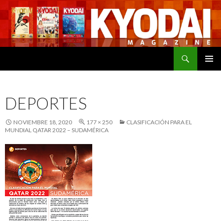
Buscar
SALTAR
MENÚ
AL
PRINCI
CONTENIDO
DEPORTES
NOVIEMBRE 18, 2020
177 × 250
CLASIFICACIÓN PARA EL
MUNDIAL QATAR 2022 – SUDAMÉRICA