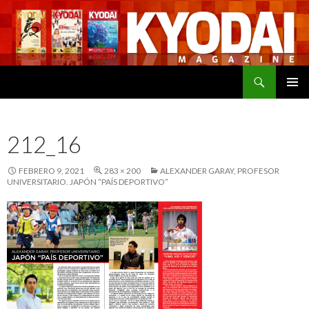
Buscar
SALTAR
MENÚ
AL
PRINCI
CONTENIDO
212_16
FEBRERO 9, 2021
283 × 200
ALEXANDER GARAY, PROFESOR
UNIVERSITARIO. JAPÓN “PAÍS DEPORTIVO”