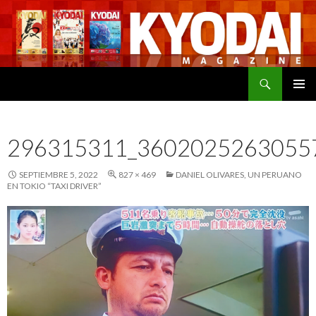
Buscar
SALTAR
MENÚ
AL
PRINCI
CONTENIDO
296315311_3602025263055
SEPTIEMBRE 5, 2022
827 × 469
DANIEL OLIVARES, UN PERUANO
EN TOKIO “TAXI DRIVER”