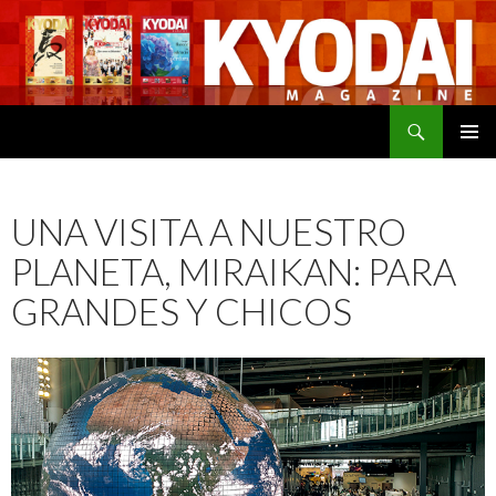
Buscar
SALTAR
MENÚ
AL
PRINCI
CONTENIDO
UNA VISITA A NUESTRO
PLANETA, MIRAIKAN: PARA
GRANDES Y CHICOS