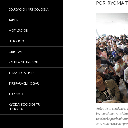
POR: RYOMA T
EDUCACIÓN / PSICOLOGÍA
JAPÓN
MOTIVACIÓN
NIHONGO
ORIGAMI
SALUD / NUTRICIÓN
TEMA LEGAL PERÚ
TIPS PARA EL HOGAR
TURISMO
KYODAI SOCIO DE TU
Antes de la pandemia, 
HISTORIA:
las elecciones presiden
tendencia predominante
al 76% del total del pad