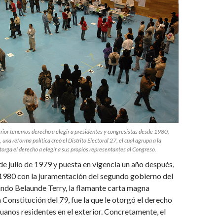
erior tenemos derecho a elegir a presidentes y congresistas desde 1980,
 una reforma política creó el Distrito Electoral 27, el cual agrupa a la
torga el derecho a elegir a sus propios representantes al Congreso.
e julio de 1979 y puesta en vigencia un año después,
e 1980 con la juramentación del segundo gobierno del
ando Belaunde Terry, la flamante carta magna
Constitución del 79, fue la que le otorgó el derecho
ruanos residentes en el exterior. Concretamente, el