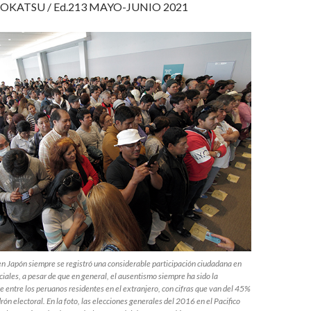
OKATSU / Ed.213 MAYO-JUNIO 2021
en Japón siempre se registró una considerable participación ciudadana en
ciales, a pesar de que en general, el ausentismo siempre ha sido la
 entre los peruanos residentes en el extranjero, con cifras que van del 45%
rón electoral. En la foto, las elecciones generales del 2016 en el Pacifico