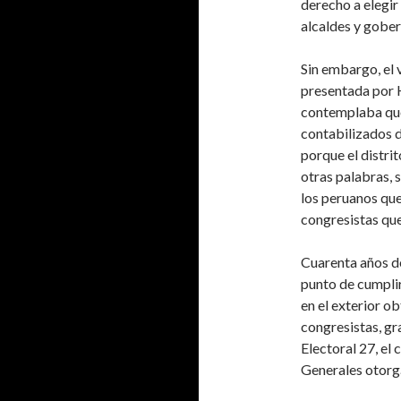
derecho a elegir
alcaldes y gobe
Sin embargo, el v
presentada por 
contemplaba que 
contabilizados d
porque el distrit
otras palabras, 
los peruanos que 
congresistas que
Cuarenta años de
punto de cumplir
en el exterior o
congresistas, gr
Electoral 27, el 
Generales otorg