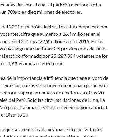
écadas durante el cual, el padro?n electoral se ha
un 70% o en diez millones de electores.
s del 2001 el padrón electoral estaba compuesto por
 votantes, cifra que aumentó a 16,4 millones en el
ones en el 2011 y a 22,9 millones en el 2016. En los
s cuya segunda vuelta será el próximo mes de junio,
ral está conformado por 25, 287,954 votantes de los
 el 3,9% vivimos en el exterior.
ea de la importancia e influencia que tiene el voto de
el exterior, quizás sería bueno mencionar que nuestra
electoral supera en número de electores a otros 20
ales del Perú. Solo las circunscripciones de Lima, La
 Arequipa, Cajamarca y Cusco tienen mayor cantidad
el Distrito 27.
ca que se acentúa cada vez más entre los votantes
exterior, es el porcentaje de ausentismo, el cual