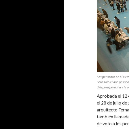
Los peruanos en el ext
pero sólo el año pasado,
diáspora peruana y le o
Aprobada el 12 d
el 28 de julio d
arquitecto Fern
también llamada 
de voto a los pe