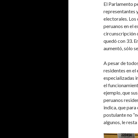
El Parlamento p
representantes y
electorales. Los 
peruanos en el e
circunscripción 
quedó con 33. En
aumentó, sólo s
A pesar de todo
residentes en el
especializadas i
el funcionamient
ejemplo, que su
peruanos resident
indica, que para 
postulante no “n
algunos, le resta