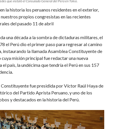
edes que instaló el Consulado General del Perú en Tokio.
n la historia los peruanos residentes en el exterior,
 nuestros propios congresistas en las recientes
ales del pasado 11 de abril
oda una década a la sombra de dictaduras militares, el
978 el Perú dio el primer paso para regresar al camino
a, instaurando la llamada Asamblea Constituyente de
cuya misión principal fue redactar una nueva
a el país, la undécima que tendría el Perú en sus 157
dencia.
Constituyente fue presidida por Víctor Raúl Haya de
istórico del Partido Aprista Peruano, y uno de los
obos y destacados en la historia del Perú.