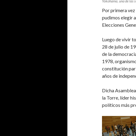
Yokohama, una de las s
Por primera vez e
pudimos elegir a
Elecciones Gener
Luego de vivir t
28 de julio de 1
de la democraci
1978, organismo 
constitución par
años de indepen
Dicha Asamblea 
la Torre, líder h
políticos más pr