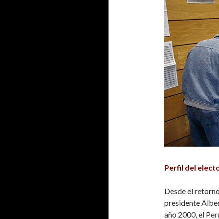
Perfil del elect
Desde el retorno
presidente Alber
año 2000, el Per