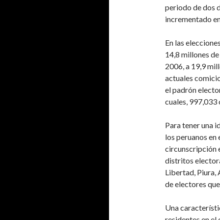
periodo de dos d
incrementado en 
En las eleccione
14,8 millones de
2006, a 19,9 mill
actuales comicio
el padrón electo
cuales, 997,033 o
Para tener una id
los peruanos en 
circunscripción 
distritos elector
Libertad, Piura,
de electores que 
Una característi
residentes en el 