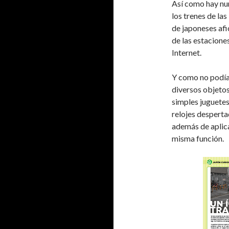
Así como hay nu
los trenes de la
de japoneses afi
de las estacione
Internet.
Y como no podía
diversos objetos
simples juguetes
relojes desperta
además de aplica
misma función.