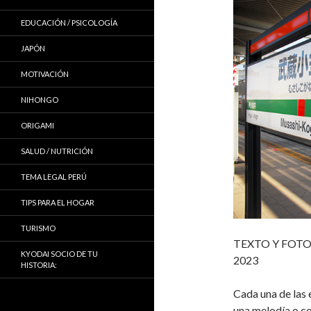
EDUCACIÓN / PSICOLOGÍA
JAPÓN
MOTIVACIÓN
NIHONGO
ORIGAMI
SALUD / NUTRICIÓN
TEMA LEGAL PERÚ
TIPS PARA EL HOGAR
TURISMO
TEXTO Y FOTO
KYODAI SOCIO DE TU
2023
HISTORIA:
Cada una de las 
una melodía o co