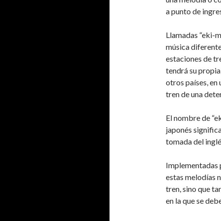
a punto de ingres
Llamadas “eki-me
música diferente
estaciones de tr
tendrá su propia
otros países, en
tren de una dete
El nombre de “ek
japonés signific
tomada del inglé
Implementadas po
estas melodías n
tren, sino que t
en la que se deb