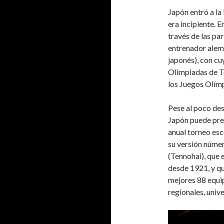
Japón entró a la
era incipiente. E
través de las pa
entrenador alem
japonés), con cu
Olimpiadas de To
los Juegos Olím
Pese al poco des
Japón puede pre
anual torneo es
su versión númer
(Tennohai), que 
desde 1921, y qu
mejores 88 equip
regionales, unive