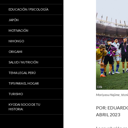
EDUCACIÓN / PSICOLOGÍA
JAPÓN
MOTIVACIÓN
NIHONGO
ORIGAMI
SALUD / NUTRICIÓN
TEMA LEGAL PERÚ
TIPS PARA EL HOGAR
TURISMO
Moriyasu Hajime, técnic
KYODAI SOCIO DE TU
POR: EDUARDO 
HISTORIA:
ABRIL 2023