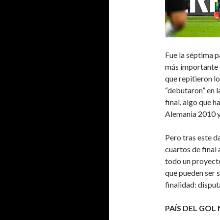
Fue la séptima p
más importante d
que repitieron l
“debutaron” en l
final, algo que 
Alemania 2010 y
Pero tras este d
cuartos de final
todo un proyecto
que pueden ser s
finalidad: disput
PAÍS DEL GOL