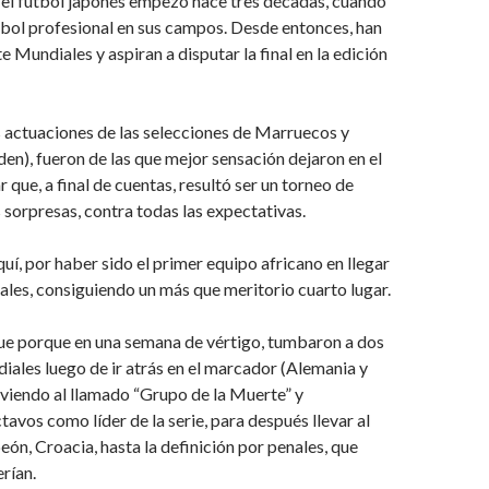
 el fútbol japonés empezó hace tres décadas, cuando
útbol profesional en sus campos. Desde entonces, han
e Mundiales y aspiran a disputar la final en la edición
 actuaciones de las selecciones de Marruecos y
den), fueron de las que mejor sensación dejaron en el
 que, a final de cuentas, resultó ser un torneo de
 sorpresas, contra todas las expectativas.
quí, por haber sido el primer equipo africano en llegar
nales, consiguiendo un más que meritorio cuarto lugar.
lue porque en una semana de vértigo, tumbaron a dos
ales luego de ir atrás en el marcador (Alemania y
viendo al llamado “Grupo de la Muerte” y
tavos como líder de la serie, para después llevar al
ón, Croacia, hasta la definición por penales, que
rían.