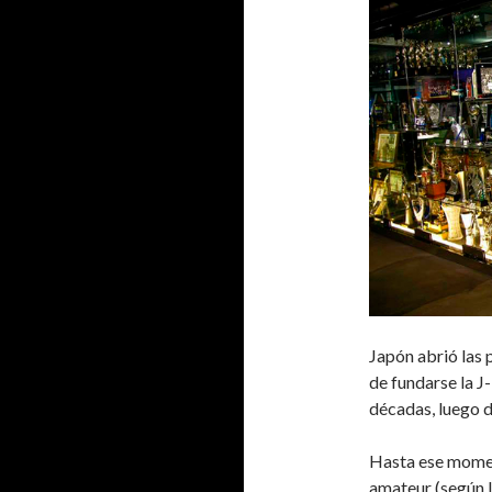
Japón abrió las 
de fundarse la J
décadas, luego de
Hasta ese momen
amateur (según l