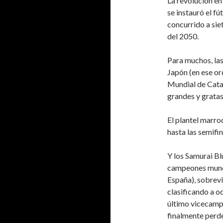
La revolución en
se instauró el f
concurrido a siet
del 2050.
Para muchos, las
Japón (en ese or
Mundial de Catar
grandes y gratas
El plantel marro
hasta las semifi
Y los Samurai B
campeones mundi
España), sobrevi
clasificando a oc
último vicecampe
finalmente perde