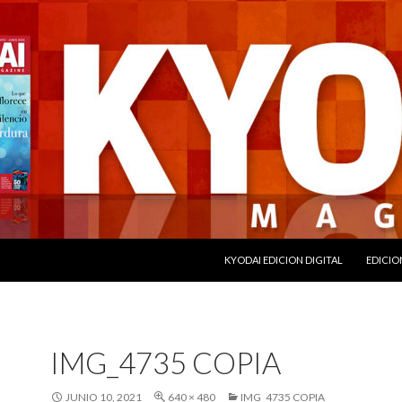
SALTAR AL CONTENIDO
KYODAI EDICION DIGITAL
EDICIO
IMG_4735 COPIA
JUNIO 10, 2021
640 × 480
IMG_4735 COPIA