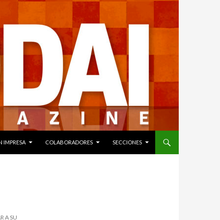
N IMPRESA
COLABORADORES
SECCIONES
 A SU