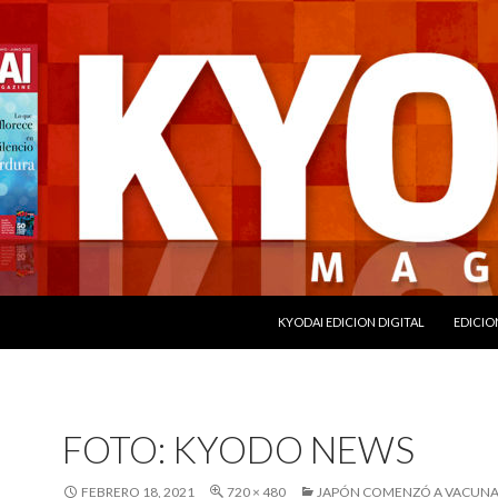
SALTAR AL CONTENIDO
KYODAI EDICION DIGITAL
EDICIO
FOTO: KYODO NEWS
FEBRERO 18, 2021
720 × 480
JAPÓN COMENZÓ A VACUNAR