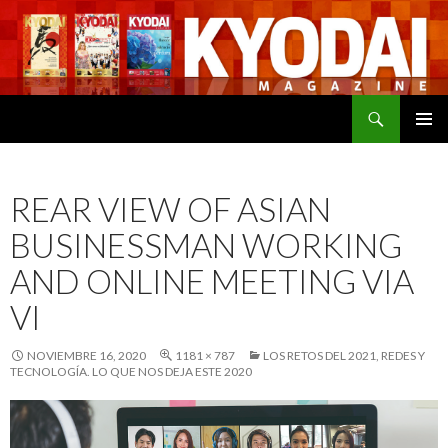
Buscar
SALTAR
MENÚ
AL
PRINCI
CONTENIDO
REAR VIEW OF ASIAN
BUSINESSMAN WORKING
AND ONLINE MEETING VIA
VI
NOVIEMBRE 16, 2020
1181 × 787
LOS RETOS DEL 2021, REDES Y
TECNOLOGÍA. LO QUE NOS DEJA ESTE 2020