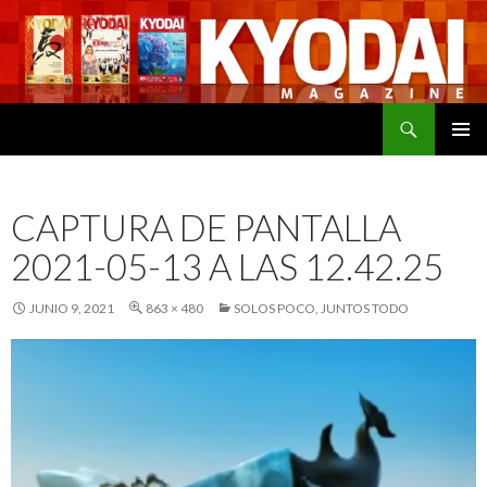
Buscar
SALTAR
MENÚ
AL
PRINCI
CONTENIDO
CAPTURA DE PANTALLA
2021-05-13 A LAS 12.42.25
JUNIO 9, 2021
863 × 480
SOLOS POCO, JUNTOS TODO