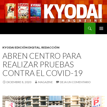
Buscar
SALTAR
MENÚ
AL
PRINCI
CONTENIDO
KYODAI EDICIÓN DIGITAL
,
REDACCIÓN
ABREN CENTRO PARA
REALIZAR PRUEBAS
CONTRA EL COVID-19
DICIEMBRE 8, 2020
MAGAZINE
DEJA UN COMENTARIO