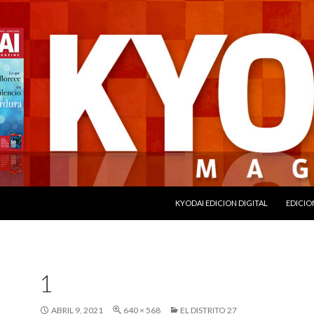
SALTAR AL CONTENIDO
KYODAI EDICION DIGITAL
EDICIO
1
ABRIL 9, 2021
640 × 568
EL DISTRITO 27