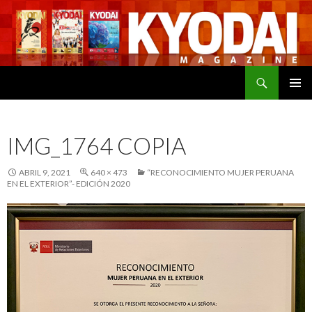
Buscar
SALTAR
MENÚ
AL
PRINCI
CONTENIDO
IMG_1764 COPIA
ABRIL 9, 2021
640 × 473
“RECONOCIMIENTO MUJER PERUANA
EN EL EXTERIOR”- EDICIÓN 2020