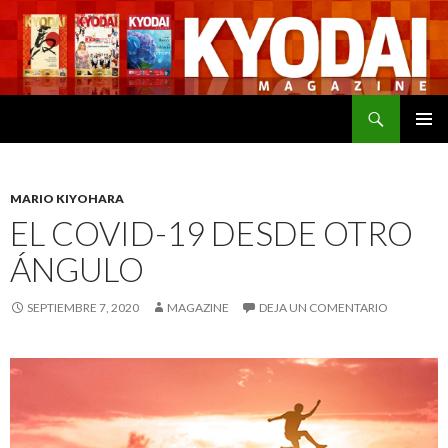
Buscar
SALTAR
MENÚ
AL
PRINCI
CONTENIDO
MARIO KIYOHARA
EL COVID-19 DESDE OTRO
ÁNGULO
SEPTIEMBRE 7, 2020
MAGAZINE
DEJA UN COMENTARIO