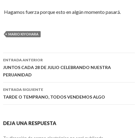
Hagamos fuerza porque esto en algún momento pasará.
MARIO KIYOHARA
Navegación
ENTRADA ANTERIOR
de
JUNTOS CADA 28 DE JULIO CELEBRANDO NUESTRA
PERUANIDAD
entradas
ENTRADA SIGUIENTE
TARDE O TEMPRANO, TODOS VENDEMOS ALGO
DEJA UNA RESPUESTA
Tu dirección de correo electrónico no será publicada.