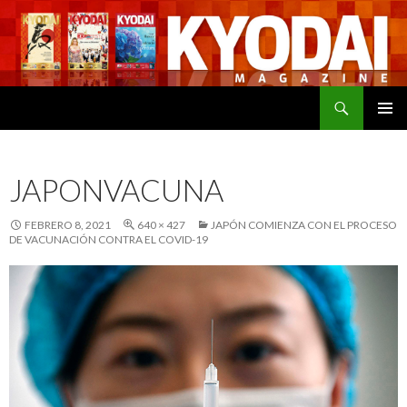
Buscar
SALTAR
MENÚ
AL
PRINCI
CONTENIDO
JAPONVACUNA
FEBRERO 8, 2021
640 × 427
JAPÓN COMIENZA CON EL PROCESO
DE VACUNACIÓN CONTRA EL COVID-19