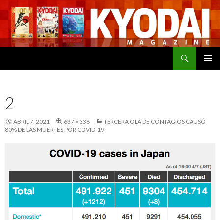
Buscar
SALTAR
MENÚ
AL
PRINCI
CONTENIDO
2
ABRIL 7, 2021
637 × 338
TERCERA OLA DE CONTAGIOS CAUSÓ
80% DE LAS MUERTES POR COVID-19