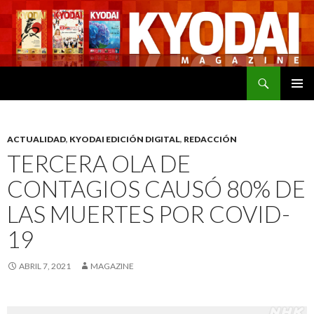
Buscar
SALTAR
MENÚ
AL
PRINCI
CONTENIDO
ACTUALIDAD
,
KYODAI EDICIÓN DIGITAL
,
REDACCIÓN
TERCERA OLA DE
CONTAGIOS CAUSÓ 80% DE
LAS MUERTES POR COVID-
19
ABRIL 7, 2021
MAGAZINE