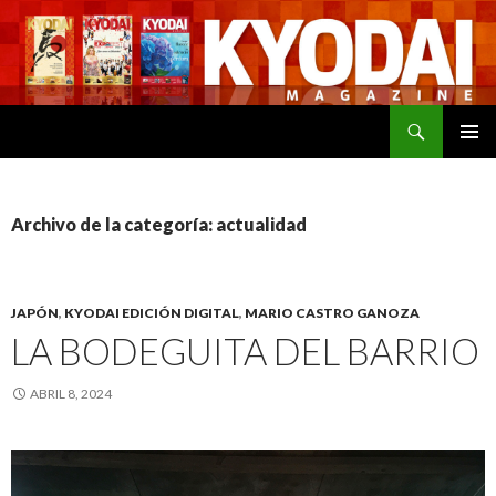
Buscar
SALTAR
MENÚ
AL
PRINCI
CONTENIDO
Archivo de la categoría: actualidad
JAPÓN
,
KYODAI EDICIÓN DIGITAL
,
MARIO CASTRO GANOZA
LA BODEGUITA DEL BARRIO
ABRIL 8, 2024