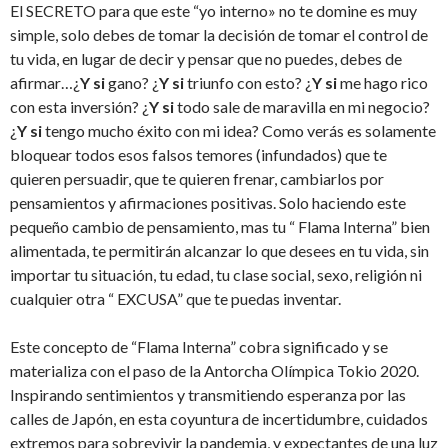
El SECRETO para que este “yo interno» no te domine es muy
simple, solo debes de tomar la decisión de tomar el control de
tu vida, en lugar de decir y pensar que no puedes, debes de
afirmar…¿
Y si
gano? ¿
Y si
triunfo con esto? ¿
Y si
me hago rico
con esta inversión? ¿
Y si
todo sale de maravilla en mi negocio?
¿
Y si
tengo mucho éxito con mi idea? Como verás es solamente
bloquear todos esos falsos temores (infundados) que te
quieren persuadir, que te quieren frenar, cambiarlos por
pensamientos y afirmaciones positivas. Solo haciendo este
pequeño cambio de pensamiento, mas tu “ Flama Interna” bien
alimentada, te permitirán alcanzar lo que desees en tu vida, sin
importar tu situación, tu edad, tu clase social, sexo, religión ni
cualquier otra “ EXCUSA” que te puedas inventar.
Este concepto de “Flama Interna” cobra significado y se
materializa con el paso de la Antorcha Olímpica Tokio 2020.
Inspirando sentimientos y transmitiendo esperanza por las
calles de Japón, en esta coyuntura de incertidumbre, cuidados
extremos para sobrevivir la pandemia, y expectantes de una luz