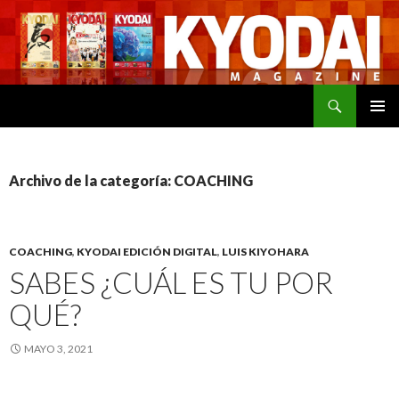
Buscar
SALTAR
MENÚ
AL
PRINCI
CONTENIDO
Archivo de la categoría: COACHING
COACHING
,
KYODAI EDICIÓN DIGITAL
,
LUIS KIYOHARA
SABES ¿CUÁL ES TU POR
QUÉ?
MAYO 3, 2021