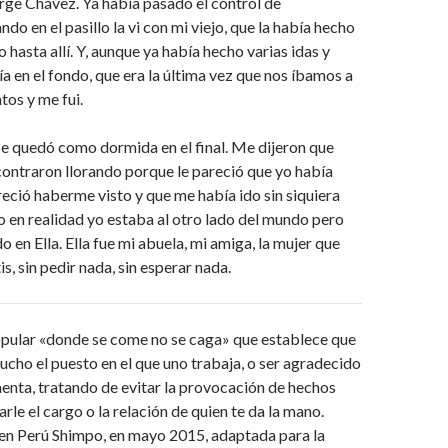
rge Chávez. Ya había pasado el control de
do en el pasillo la vi con mi viejo, que la había hecho
 hasta allí. Y, aunque ya había hecho varias idas y
ía en el fondo, que era la última vez que nos íbamos a
tos y me fui.
e quedó como dormida en el final. Me dijeron que
contraron llorando porque le pareció que yo había
reció haberme visto y que me había ido sin siquiera
o en realidad yo estaba al otro lado del mundo pero
 en Ella. Ella fue mi abuela, mi amiga, la mujer que
s, sin pedir nada, sin esperar nada.
opular «donde se come no se caga» que establece que
cho el puesto en el que uno trabaja, o ser agradecido
menta, tratando de evitar la provocación de hechos
rle el cargo o la relación de quien te da la mano.
en Perú Shimpo, en mayo 2015, adaptada para la