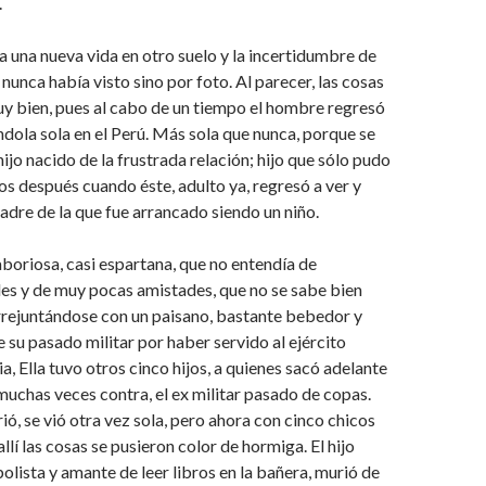
.
ía una nueva vida en otro suelo y la incertidumbre de
nunca había visto sino por foto. Al parecer, las cosas
y bien, pues al cabo de un tiempo el hombre regresó
dola sola en el Perú. Más sola que nunca, porque se
hijo nacido de la frustrada relación; hijo que sólo pudo
os después cuando éste, adulto ya, regresó a ver y
adre de la que fue arrancado siendo un niño.
laboriosa, casi espartana, que no entendía de
les y de muy pocas amistades, que no se sabe bien
rejuntándose con un paisano, bastante bebedor y
 su pasado militar por haber servido al ejército
a, Ella tuvo otros cinco hijos, a quienes sacó adelante
muchas veces contra, el ex militar pasado de copas.
ó, se vió otra vez sola, pero ahora con cinco chicos
llí las cosas se pusieron color de hormiga. El hijo
olista y amante de leer libros en la bañera, murió de