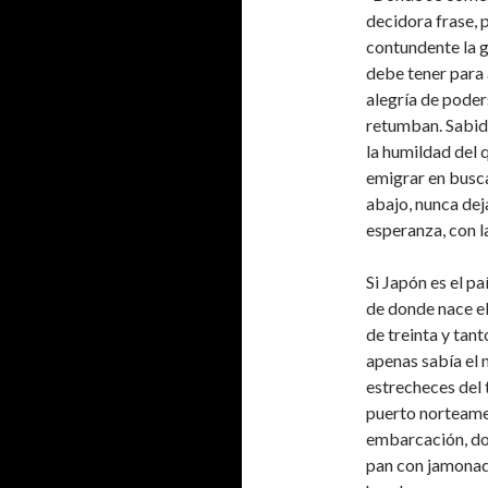
decidora frase, 
contundente la g
debe tener para 
alegría de poder
retumban. Sabidu
la humildad del 
emigrar en busca
abajo, nunca dej
esperanza, con la
Si Japón es el pa
de donde nace el 
de treinta y tant
apenas sabía el 
estrecheces del 
puerto norteamer
embarcación, do
pan con jamonad