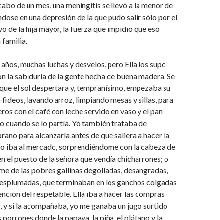
 cabo de un mes, una meningitis se llevó a la menor de
ndose en una depresión de la que pudo salir sólo por el
yo de la hija mayor, la fuerza que impidió que eso
 familia.
ños, muchas luchas y desvelos, pero Ella los supo
on la sabiduría de la gente hecha de buena madera. Se
que el sol despertara y, tempranísimo, empezaba su
fideos, lavando arroz, limpiando mesas y sillas, para
eros con el café con leche servido en vaso y el pan
do cuando se lo partía. Yo también trataba de
ano para alcanzarla antes de que saliera a hacer la
no iba al mercado, sorprendiéndome con la cabeza de
n el puesto de la señora que vendía chicharrones; o
 de las pobres gallinas degolladas, desangradas,
esplumadas, que terminaban en los ganchos colgadas
ención del respetable. Ella iba a hacer las compras
, y si la acompañaba, yo me ganaba un jugo surtido
 porrones donde la papaya, la piña, el plátano y la