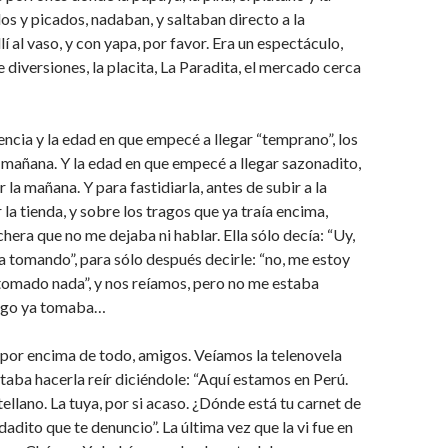
os y picados, nadaban, y saltaban directo a la
llí al vaso, y con yapa, por favor. Era un espectáculo,
 diversiones, la placita, La Paradita, el mercado cerca
encia y la edad en que empecé a llegar “temprano”, los
mañana. Y la edad en que empecé a llegar sazonadito,
la mañana. Y para fastidiarla, antes de subir a la
la tienda, y sobre los tragos que ya traía encima,
hera que no me dejaba ni hablar. Ella sólo decía: “Uy,
‘ta tomando”, para sólo después decirle: “no, me estoy
tomado nada”, y nos reíamos, pero no me estaba
algo ya tomaba…
, por encima de todo, amigos. Veíamos la telenovela
taba hacerla reír diciéndole: “Aquí estamos en Perú.
llano. La tuya, por si acaso. ¿Dónde está tu carnet de
adito que te denuncio”. La última vez que la vi fue en