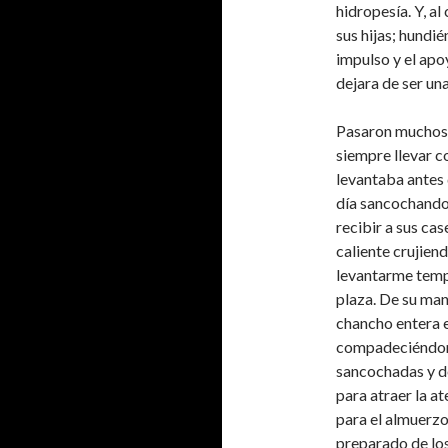
hidropesía. Y, al
sus hijas; hundié
impulso y el apo
dejara de ser una
Pasaron muchos a
siempre llevar c
levantaba antes 
día sancochando 
recibir a sus cas
caliente crujien
levantarme tempr
plaza. De su ma
chancho entera e
compadeciéndome
sancochadas y d
para atraer la at
para el almuerzo
preparado de los