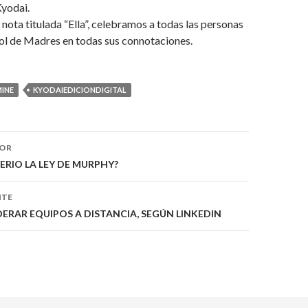
Kyodai.
 nota titulada “Ella”, celebramos a todas las personas
ol de Madres en todas sus connotaciones.
INE
KYODAIEDICIONDIGITAL
ón
IOR
ERIO LA LEY DE MURPHY?
NTE
DERAR EQUIPOS A DISTANCIA, SEGÚN LINKEDIN