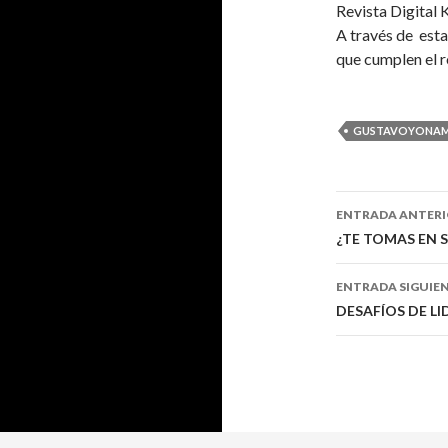
Revista Digital 
A través de esta
que cumplen el r
GUSTAVOYONAM
Navegaci
ENTRADA ANTER
de
¿TE TOMAS EN S
entradas
ENTRADA SIGUIE
DESAFÍOS DE LI