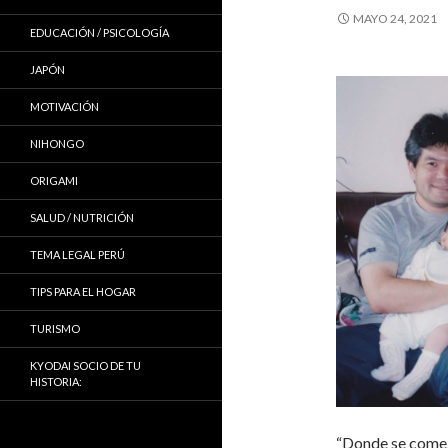
MAYO 24, 2021
EDUCACIÓN / PSICOLOGÍA
JAPÓN
MOTIVACIÓN
NIHONGO
ORIGAMI
SALUD / NUTRICIÓN
TEMA LEGAL PERÚ
TIPS PARA EL HOGAR
TURISMO
KYODAI SOCIO DE TU
HISTORIA:
“Donde se come…