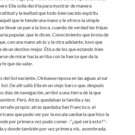
pero Ella solía decirla para mostrar de manera
ratitud y la lealtad que todo bien nacido espíritu
aquél que le tiende una mano y le ofrece la simple
se llevar un pan a la boca, cuando de verdad las tripas
ría popular, que le dicen. Conocimiento que brota de
que, con una mano atrás y la otra adelante, tuvo que
 de un destino mejor. Ética de los que estando bien
aron de mirar hacia arriba con la fuerza que da la
 fe que da valor.
ís del Sol naciente, Okinawa reposa en las aguas al sur
Sol. De allí salió Ella en un viejo barco que, después
os días de navegación, arribó a una tierra de la que
nombre: Perú. Atrás quedaban la familia y las
terruño propio; atrás quedaba San Francisco, el
icano que pudo ver por la escala sanitaria que hizo la
nde por primera vez pudo comer –“¿qué será esto?”–
a y donde también por vez primera vió, asombrada,