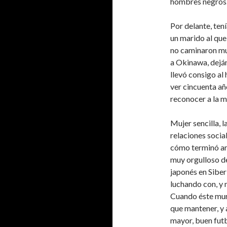
hombres negros
Por delante, ten
un marido al que 
no caminaron mu
a Okinawa, deján
llevó consigo al 
ver cincuenta añ
reconocer a la m
Mujer sencilla, 
relaciones socia
cómo terminó ar
muy orgulloso de
japonés en Siberi
luchando con, y 
Cuando éste muri
que mantener, y a
mayor, buen futb