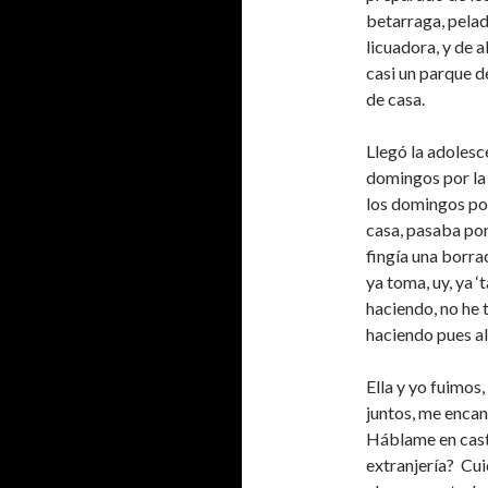
betarraga, pelad
licuadora, y de a
casi un parque de
de casa.
Llegó la adolesc
domingos por la 
los domingos por 
casa, pasaba por 
fingía una borrac
ya toma, uy, ya 
haciendo, no he 
haciendo pues 
Ella y yo fuimos
juntos, me encan
Háblame en caste
extranjería? Cuid