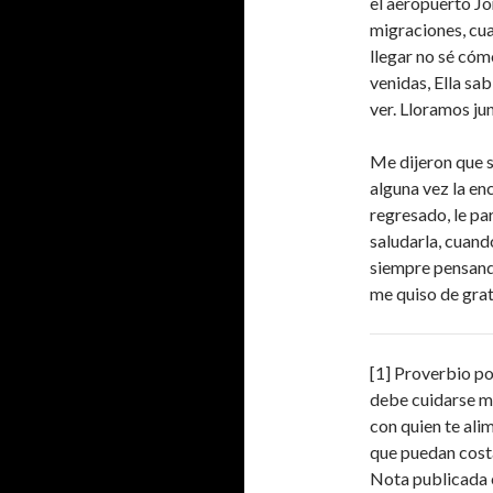
el aeropuerto Jo
migraciones, cuan
llegar no sé cómo
venidas, Ella sab
ver. Lloramos jun
Me dijeron que s
alguna vez la en
regresado, le pa
saludarla, cuand
siempre pensando
me quiso de grati
[1] Proverbio p
debe cuidarse mu
con quien te ali
que puedan costa
Nota publicada 