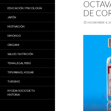
OCTAV
EDUCACIÓN / PSICOLOGÍA
DE CO
JAPÓN
NOVIEMBRE 4, 2
MOTIVACIÓN
NIHONGO
ORIGAMI
SALUD / NUTRICIÓN
TEMA LEGAL PERÚ
TIPS PARA EL HOGAR
TURISMO
KYODAI SOCIO DE TU
HISTORIA: