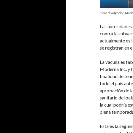
(Foto divulgación Mode
Las autoridades 
contra la subvar
actualmente es l
se registran en el
La vacuna es fa
Moderna Inc. y f
finalidad de tene
todo el país ante
aprobación de la
sanitario del pa
la cual podría e
plena temporada
Esta es la segun