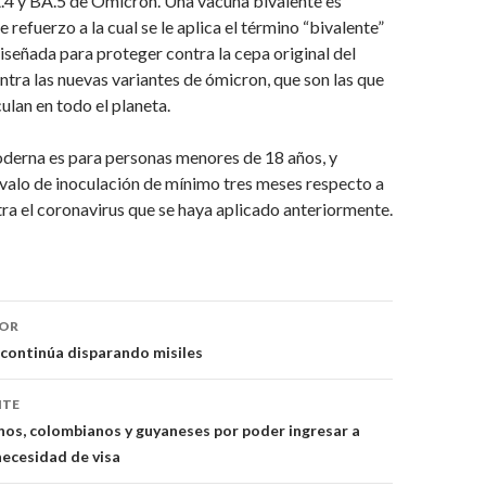
.4 y BA.5 de Omicron. Una vacuna bivalente es
 refuerzo a la cual se le aplica el término “bivalente”
iseñada para proteger contra la cepa original del
ntra las nuevas variantes de ómicron, que son las que
ulan en todo el planeta.
derna es para personas menores de 18 años, y
rvalo de inoculación de mínimo tres meses respecto a
ra el coronavirus que se haya aplicado anteriormente.
ón
IOR
continúa disparando misiles
NTE
nos, colombianos y guyaneses por poder ingresar a
necesidad de visa