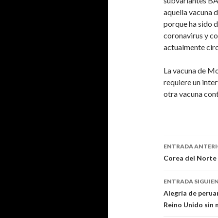
subvariantes BA
aquella vacuna de
porque ha sido d
coronavirus y co
actualmente circ
La vacuna de Mo
requiere un inte
otra vacuna cont
Navegaci
ENTRADA ANTER
de
Corea del Norte 
entradas
ENTRADA SIGUIE
Alegría de perua
Reino Unido sin 