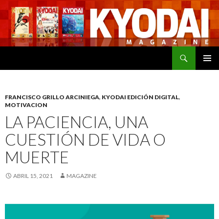
Buscar
SALTAR
MENÚ
AL
PRINCI
CONTENIDO
FRANCISCO GRILLO ARCINIEGA
,
KYODAI EDICIÓN DIGITAL
,
MOTIVACION
LA PACIENCIA, UNA
CUESTIÓN DE VIDA O
MUERTE
ABRIL 15, 2021
MAGAZINE