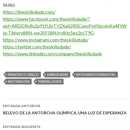
Skills)
https://theskillsdude.com/
https://www.facebook.com/theskillsdude/?
eid=ARDDRsRs2p91fUbTYZXaX2R0CqxyFmlYucujyKa4FtW
jq-TAhvrv8RN-xw35F58NJry8Ilz5gz2nJT9G
https://www.instagram.com/theskillsdude/
https://twitter.com/theskillsdude/
https://www.linkedin.com/company/theskillsdude
FRANCISCO GRILLO
HABILIDADES
KYODAIEDICIONDIGITAL
MOTIVACIÓN
THESKILLDUDE
Navegación
ENTRADA ANTERIOR
de
RELEVO DE LA ANTORCHA OLÍMPICA, UNA LUZ DE ESPERANZA
entradas
ENTRADA SIGUIENTE