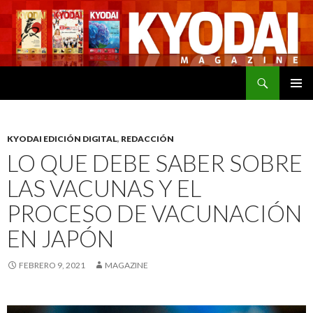
Buscar
SALTAR
MENÚ
AL
PRINCI
CONTENIDO
KYODAI EDICIÓN DIGITAL
,
REDACCIÓN
LO QUE DEBE SABER SOBRE
LAS VACUNAS Y EL
PROCESO DE VACUNACIÓN
EN JAPÓN
FEBRERO 9, 2021
MAGAZINE