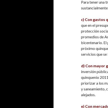
Para tener una 
sustancialmente 
c) Con gastos q
que en el presup
protección socia
promedios de Amé
bicentenario. El
próximo quinquen
servicios que se
d) Con mayor g
inversión públic
quinquenio 2011-
priorizar a los 
y saneamiento, c
alejados.
e) Con mercad