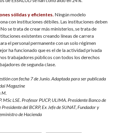
os de ESSALUD se han contraído en 24%.
ones sólidas y eficientes.
Ningún modelo
na con instituciones débiles. Las instituciones deben
 No se trata de crear más ministerios, se trata de
stituciones existentes creando líneas de carrera
para el personal permanente con un solo régimen
mejor ha funcionado que es el de la actividad privada
mos trabajadores públicos con todos los derechos
abajadores de segunda clase.
estión con fecha 7 de Junio. Adaptada para ser publicada
odai Magazine
s M.
 MSc LSE. Profesor PUCP, ULIMA. Presidente Banco de
e Presidente del BCRP, Ex Jefe de SUNAT, Fundador y
ceministro de Hacienda