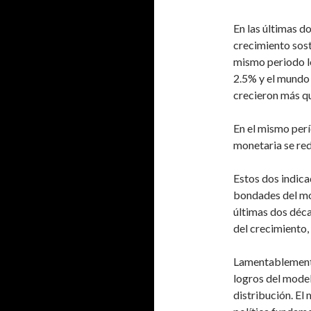
En las últimas 
crecimiento sost
mismo periodo lo
2.5% y el mundo
crecieron más qu
En el mismo per
monetaria se re
Estos dos indica
bondades del mo
últimas dos décad
del crecimiento, 
Lamentablemente
logros del model
distribución. El 