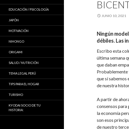
BICEN
EDUCACIÓN / PSICOLOGÍA
JUNIO 10, 2021
JAPÓN
MOTIVACIÓN
Ningún model
débiles. Las i
NIHONGO
Escribo esta col
ORIGAMI
última semana qu
SALUD / NUTRICIÓN
que daban empate
Probablemente y
TEMA LEGAL PERÚ
que sí sabemos e
TIPS PARA EL HOGAR
de nuestra histor
TURISMO
A partir de ahor
KYODAI SOCIO DE TU
consensos para g
HISTORIA:
la economía per
son esos princip
de nuestro terce