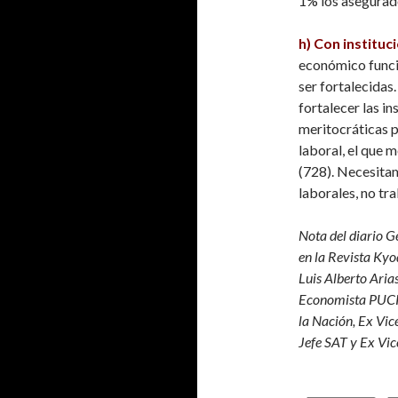
1% los asegurad
h) Con instituci
económico funcio
ser fortalecidas.
fortalecer las in
meritocráticas 
laboral, el que 
(728). Necesita
laborales, no tr
Nota del diario G
en la Revista Ky
Luis Alberto Aria
Economista PUCP.
la Nación, Ex Vic
Jefe SAT y Ex Vi