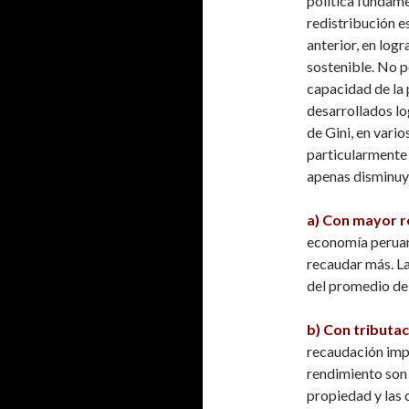
política fundame
redistribución es 
anterior, en logr
sostenible. No p
capacidad de la 
desarrollados lo
de Gini, en vari
particularmente 
apenas disminuy
a) Con mayor r
economía peruana
recaudar más. La
del promedio de 
b) Con tributa
recaudación imp
rendimiento son 
propiedad y las 