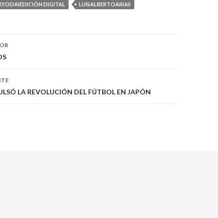
KYODAIEDICIÓN DIGITAL
LUISALBERTOARIAS
ón
IOR
OS
NTE
LSÓ LA REVOLUCIÓN DEL FÚTBOL EN JAPÓN