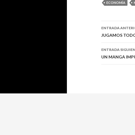
ECONOMÍA
Navegaci
ENTRADA ANTER
de
JUGAMOS TOD
entradas
ENTRADA SIGUIE
UN MANGA IMPU