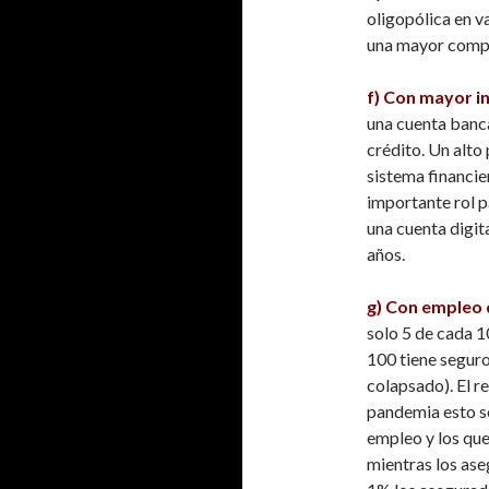
oligopólica en 
una mayor compe
f) Con mayor in
una cuenta banca
crédito. Un alto
sistema financie
importante rol p
una cuenta digit
años.
g) Con empleo 
solo 5 de cada 1
100 tiene segur
colapsado). El re
pandemia esto se
empleo y los que
mientras los ase