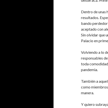
desde acá. Mínim
Dentro de unas h
resultados. Espe
bando perdedor e
aceptado con ale
Sin olvidar que 
Palacio en prime
Volviendo a lo de
responsables de
toda comodidad y
pandemia.
También a aquell
como miembros d
manera.
Y quiero subray