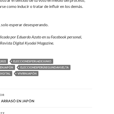
strar el sentido de tu voto en medio del proceso,
rse como inducir o tratar de influir en los demás.
o, solo esperar desesperando.
licada por Eduardo Azato en su Facebook personal,
 Revista Digital Kyodai Magazine.
2021
ELECCIONESPERU6DEJUNIO
ÚENJAPÓN
ELECCIONESPERÚSEGUNDAVUELTA
DIGITAL
VIVIRNJAPÓN
ón
IOR
I ARRASÓ EN JAPÓN
NTE