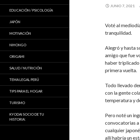
JUNIO 7, 2021
EDUCACIÓN / PSICOLOGÍA
JAPÓN
Voté al mediodí
tranquilidad.
MOTIVACIÓN
NIHONGO
Alegró y hasta 
amigo que fue vo
ORIGAMI
haber triplicado
SALUD / NUTRICIÓN
primera vuelta.
TEMA LEGAL PERÚ
Todo llevado den
TIPS PARA EL HOGAR
con la gente col
temperatura y de
TURISMO
KYODAI SOCIO DE TU
Pero noté un ing
HISTORIA:
convocatorias a 
cualquier japoné
allí habría un e