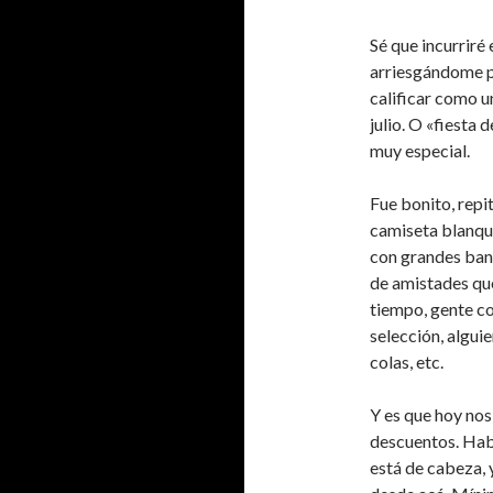
Sé que incurriré
arriesgándome pa
calificar como u
julio. O «fiesta 
muy especial.
Fue bonito, repi
camiseta blanqui
con grandes ban
de amistades qu
tiempo, gente co
selección, algui
colas, etc.
Y es que hoy nos
descuentos. Habí
está de cabeza, 