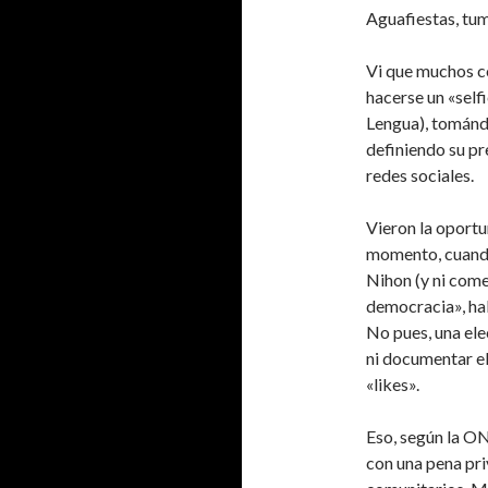
Aguafiestas, tu
Vi que muchos co
hacerse un «self
Lengua), tomándo
definiendo su pr
redes sociales.
Vieron la oportun
momento, cuando
Nihon (y ni come
democracia», hab
No pues, una ele
ni documentar el
«likes».
Eso, según la ON
con una pena priv