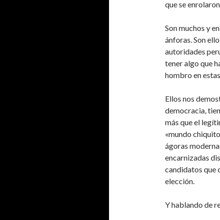
que se enrolaron
Son muchos y en
ánforas. Son ell
autoridades per
tener algo que h
hombro en estas
Ellos nos demost
democracia, tien
más que el legít
«mundo chiquito»
ágoras modernas
encarnizadas dis
candidatos que 
elección.
Y hablando de re