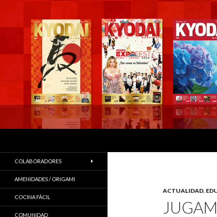
Buscar
COLABORADORES
AMENIDADES / ORIGAMI
ACTUALIDAD
,
ED
COCINA FÁCIL
JUGAM
COMUNIDAD