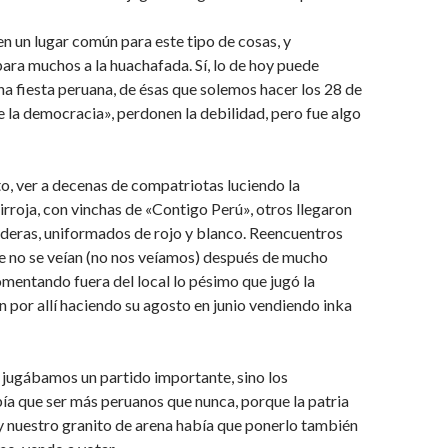
 en un lugar común para este tipo de cosas, y
ra muchos a la huachafada. Sí, lo de hoy puede
na fiesta peruana, de ésas que solemos hacer los 28 de
de la democracia», perdonen la debilidad, pero fue algo
to, ver a decenas de compatriotas luciendo la
rroja, con vinchas de «Contigo Perú», otros llegaron
deras, uniformados de rojo y blanco. Reencuentros
e no se veían (no nos veíamos) después de mucho
mentando fuera del local lo pésimo que jugó la
en por allí haciendo su agosto en junio vendiendo inka
 jugábamos un partido importante, sino los
a que ser más peruanos que nunca, porque la patria
y nuestro granito de arena había que ponerlo también