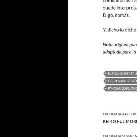
comunitarios. Mo
puede interpreta
Digo, nomás.
Y, dicho lo dich
Nota original pub
adaptada para la
ELECCIONESPERU
ELECCIONESPER
KYODAIEDICION
Navegaci
ENTRADA ANTER
de
KEIKO FUJIMOR
entradas
ENTRADA SIGUIE