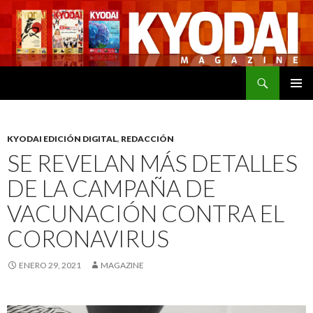
Buscar
SALTAR
MENÚ
AL
PRINCI
CONTENIDO
KYODAI EDICIÓN DIGITAL
,
REDACCIÓN
SE REVELAN MÁS DETALLES
DE LA CAMPAÑA DE
VACUNACIÓN CONTRA EL
CORONAVIRUS
ENERO 29, 2021
MAGAZINE