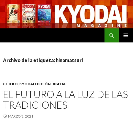
Buscar
SALTAR
MENÚ
AL
PRINCI
CONTENIDO
Archivo de la etiqueta: hinamatsuri
CHIEKO
,
KYODAI EDICIÓN DIGITAL
EL FUTURO A LA LUZ DE LAS
TRADICIONES
MARZO 3, 2021