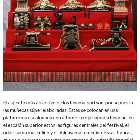
El aspecto más atractivo de los hinamatsuri son, por supuesto,
las muñecas súper elaboradas. Estas se colocan en una
plataforma escalonada con alfombra roja llamada hinadan. En
el escalón superior están las figuras centrales del festival, el
odairisama masculino y el ohinasama femenino. Estas figuras,
que se dice que representan a miembros de la familia imperial,