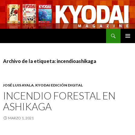
Buscar
SALTAR
MENÚ
AL
PRINCI
CONTENIDO
Archivo de la etiqueta: incendioashikaga
JOSÉ LUIS AYALA
,
KYODAI EDICIÓN DIGITAL
INCENDIO FORESTAL EN
ASHIKAGA
MARZO 1, 2021