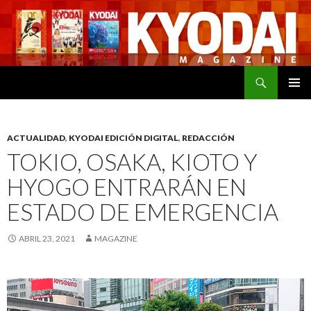
Buscar
SALTAR
MENÚ
AL
PRINCI
CONTENIDO
ACTUALIDAD
,
KYODAI EDICIÓN DIGITAL
,
REDACCIÓN
TOKIO, OSAKA, KIOTO Y
HYOGO ENTRARÁN EN
ESTADO DE EMERGENCIA
ABRIL 23, 2021
MAGAZINE